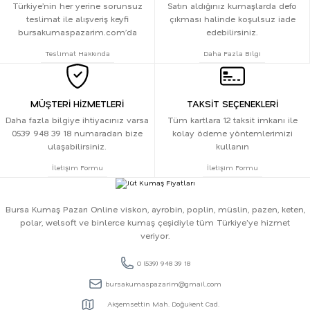
Türkiye’nin her yerine sorunsuz
Satın aldığınız kumaşlarda defo
teslimat ile alışveriş keyfi
çıkması halinde koşulsuz iade
bursakumaspazarim.com’da
edebilirsiniz.
Teslimat Hakkında
Daha Fazla Bilgi
MÜŞTERİ HİZMETLERİ
TAKSİT SEÇENEKLERİ
Daha fazla bilgiye ihtiyacınız varsa
Tüm kartlara 12 taksit imkanı ile
0539 948 39 18 numaradan bize
kolay ödeme yöntemlerimizi
ulaşabilirsiniz.
kullanın
İletişim Formu
İletişim Formu
Bursa Kumaş Pazarı Online viskon, ayrobin, poplin, müslin, pazen, keten,
polar, welsoft ve binlerce kumaş çeşidiyle tüm Türkiye'ye hizmet
veriyor.
0 (539) 948 39 18
bursakumaspazarim@gmail.com
Akşemsettin Mah. Doğukent Cad.