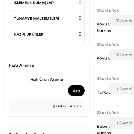
İŞLEMELİK KUMAŞLAR
Stokta Yok
TUHAFİYE MALZEMELERİ
Tükendi
Koyu Bordo Terik
Kumaş
HAZIR ÜRÜNLER
Stokta Yok
Tükendi
Koyu Lila Terikot
Hızlı Arama
Stokta Yok
Hızlı Ürün Arama
Tükendi
Ara
Turkuaz Terikoto
Detaylı Arama
Stokta Yok
Tükendi
Bebe Mavi Teriko
Kumaş