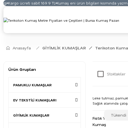
rgo ücreti sabit 169.9 TL
Kumaş eni ürün bilgileri kısmında yazmaktadır
Anasayfa
GİYİMLİK KUMAŞLAR
Terikoton Kuma
Ürün Grupları
Stoktakiler
PAMUKLU KUMAŞLAR
Leke tutmaz, pamuklu
EV TEKSTİLİ KUMAŞLARI
Sağlık alanında çal
Tükendi
GİYİMLİK KUMAŞLAR
Fıstık Yeşili Teriko
Kumaş