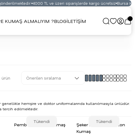
ilmektedir.
4000 TL ve üzeri siparişlerde kargo ücretsiz
Bursa Kumaş Pa
E KUMAŞ ALMALIYIM ?
BLOG
İLETİŞİM
 ürün
r genellikle hemşire ve doktor uniformalarında kullanılmasıyla ünlüdür.
 tercih edilmektedir.
Tükendi
Tükendi
Pembe Terikoton Kumaş
Şeker Pembe Terikoton
Kumaş