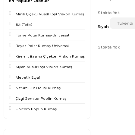
En Populer Olanlar
Stokta Yok
Minik Çiçekli Vual(Floş) Viskon Kumaş
Tükendi
Jüt (Telis)
Siyah Terikoton 
Füme Polar Kumaş-Universal
Beyaz Polar Kumaş-Universal
Stokta Yok
Kiremit Basma Çiçekler Viskon Kumaş
Siyah Vual(Floş) Viskon Kumaş
Metrelik Elyaf
Naturel Jüt (Telis) Kumaş
Çizgi Gemiler Poplin Kumaş
Unicorn Poplin Kumaş