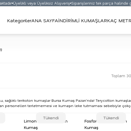
Üyelikli veya Üyeliksiz Alışveriş
Siparişleriniz tek parça halinde gönder
Kategoriler
ANA SAYFA
İNDİRİMLİ KUMAŞLAR
KAÇ METR
ş
Toplam 30
, sağlıklı terikoton kumaşlar Bursa Kumaş Pazarı'nda! Terycotton kumaşla
ışan personelleri terletmemesi ve kumaşın leke tutmaması sebebiyle çokça
Tükendi
Tükendi
ton
Limon Yeşili Terikoton
Fosfor Yeşil Terikoton
Kumaş
Kumaş