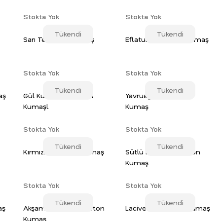
Stokta Yok
Stokta Yok
Tükendi
Tükendi
Sarı Terikoton Kumaş
Eflatun Terikoton Kumaş
Stokta Yok
Stokta Yok
Tükendi
Tükendi
aş
Gül Kurusu Terikoton
Yavruağzı Terikoton
Kumaşl
Kumaş
Stokta Yok
Stokta Yok
Tükendi
Tükendi
Kırmızı Terikoton Kumaş
Sütlü Kahve Terikoton
Kumaş
Stokta Yok
Stokta Yok
Tükendi
Tükendi
aş
Akşam Güneşi Terikoton
Lacivert Terikoton Kumaş
Kumaş