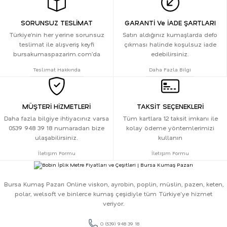
SORUNSUZ TESLİMAT
GARANTİ Ve İADE ŞARTLARI
Türkiye’nin her yerine sorunsuz
Satın aldığınız kumaşlarda defo
teslimat ile alışveriş keyfi
çıkması halinde koşulsuz iade
bursakumaspazarim.com’da
edebilirsiniz.
Teslimat Hakkında
Daha Fazla Bilgi
MÜŞTERİ HİZMETLERİ
TAKSİT SEÇENEKLERİ
Daha fazla bilgiye ihtiyacınız varsa
Tüm kartlara 12 taksit imkanı ile
0539 948 39 18 numaradan bize
kolay ödeme yöntemlerimizi
ulaşabilirsiniz.
kullanın
İletişim Formu
İletişim Formu
Bursa Kumaş Pazarı Online viskon, ayrobin, poplin, müslin, pazen, keten,
polar, welsoft ve binlerce kumaş çeşidiyle tüm Türkiye'ye hizmet
veriyor.
0 (539) 948 39 18