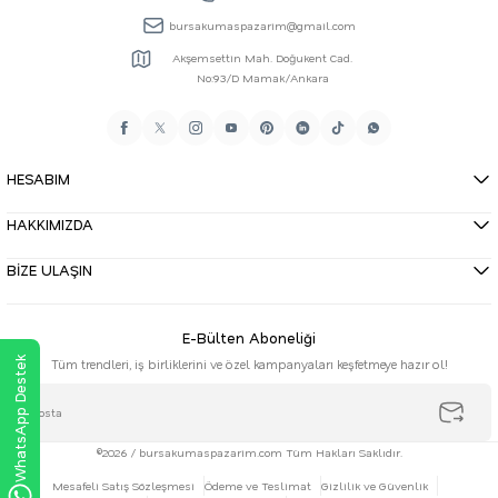
bursakumaspazarim@gmail.com
Akşemsettin Mah. Doğukent Cad.
No:93/D Mamak/Ankara
HESABIM
HAKKIMIZDA
BİZE ULAŞIN
E-Bülten Aboneliği
WhatsApp Destek
Tüm trendleri, iş birliklerini ve özel kampanyaları keşfetmeye hazır ol!
©2026 / bursakumaspazarim.com Tüm Hakları Saklıdır.
Mesafeli Satış Sözleşmesi
Ödeme ve Teslimat
Gizlilik ve Güvenlik