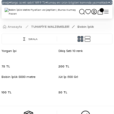
eçeneği
Kargo ücreti sabit 169.9 TL
Kumaş eni ürün bilgileri kısmında yazmaktadır
Üyel
Anasayfa
TUHAFİYE MALZEMELERİ
Bobin İplik
SIRALA
Yorgan İpi
Dikiş Seti 10 renk
75 TL
200 TL
Bobin İplik 5000 metre
Jüt İp (100 Gr)
100 TL
50 TL