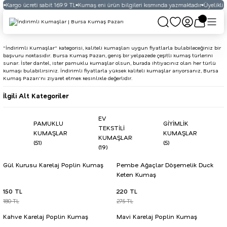
Kargo ücreti sabit 169.9 TL
Kumaş eni ürün bilgileri kısmında yazmaktadır
Üyelikli ve
"İndirimli Kumaşlar" kategorisi, kaliteli kumaşları uygun fiyatlarla bulabileceğiniz bir
başvuru noktasıdır. Bursa Kumaş Pazarı, geniş bir yelpazede çeşitli kumaş türlerini
sunar. İster dantel, ister pamuklu kumaşlar olsun, burada ihtiyacınız olan her türlü
kumaşı bulabilirsiniz. İndirimli fiyatlarla yüksek kaliteli kumaşlar arıyorsanız, Bursa
Kumaş Pazarı'nı ziyaret etmek kesinlikle değerlidir.
İlgili Alt Kategoriler
EV
PAMUKLU
GİYİMLİK
TEKSTİLİ
KUMAŞLAR
KUMAŞLAR
KUMAŞLARI
(51)
(5)
(19)
Gül Kurusu Karelaj Poplin Kumaş
Pembe Ağaçlar Döşemelik Duck
Keten Kumaş
150 TL
220 TL
180 TL
275 TL
Kahve Karelaj Poplin Kumaş
Mavi Karelaj Poplin Kumaş