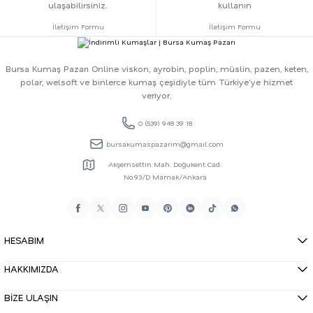
ulaşabilirsiniz.
kullanın
İletişim Formu
İletişim Formu
Bursa Kumaş Pazarı Online viskon, ayrobin, poplin, müslin, pazen, keten,
polar, welsoft ve binlerce kumaş çeşidiyle tüm Türkiye'ye hizmet
veriyor.
0 (539) 948 39 18
bursakumaspazarim@gmail.com
Akşemsettin Mah. Doğukent Cad.
No:93/D Mamak/Ankara
HESABIM
HAKKIMIZDA
BİZE ULAŞIN