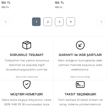
150 TL
150 TL
180 TL
180 TL
1
2
3
4
SORUNSUZ TESLİMAT
GARANTİ Ve İADE ŞARTLARI
Türkiye’nin her yerine sorunsuz
Satın aldığınız kumaşlarda defo
teslimat ile alışveriş keyfi
çıkması halinde koşulsuz iade
bursakumaspazarim.com’da
edebilirsiniz.
Teslimat Hakkında
Daha Fazla Bilgi
MÜŞTERİ HİZMETLERİ
TAKSİT SEÇENEKLERİ
Daha fazla bilgiye ihtiyacınız varsa
Tüm kartlara 12 taksit imkanı ile
0539 948 39 18 numaradan bize
kolay ödeme yöntemlerimizi