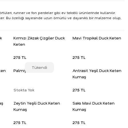
üleri, runner ve fon perdeler gibi ev tekstili ürünlerinde kullanılır.
ker. Bu özelliği sayesinde uzun ömürlü ve dayanıklı bir malzeme olup,
k
Kırmızı Zikzak Çizgiler Duck
Mavi Tropikal Duck Keten
Keten
275 TL
275 TL
Tükendi
ten
Palmiye Duck Keten
Antrasit Yeşil Duck Keten
Kumaş
Stokta Yok
275 TL
aş
Zeytin Yeşili Duck Keten
Saks Mavi Duck Keten
Kumaş
Kumaş
275 TL
275 TL