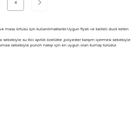
4
e masa örtüsü için kullanılmaktardır.Uygun fiyatı ve kaliteli
duck keten
ebiyle su itici aprilik özellikte ,polyester karışım içermesi sebebiyle
ması sebebiyle punch nakışı için en uygun olan kumaş türüdür.