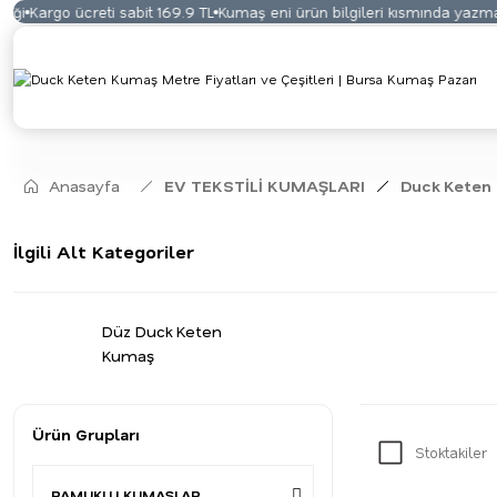
rgo ücreti sabit 169.9 TL
Kumaş eni ürün bilgileri kısmında yazmaktadır
Anasayfa
EV TEKSTİLİ KUMAŞLARI
Duck Keten
İlgili Alt Kategoriler
Düz Duck Keten
Kumaş
Ürün Grupları
Stoktakiler
PAMUKLU KUMAŞLAR