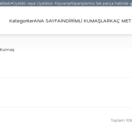
Üyelikli veya Üyeliksiz Alışveriş
Siparişleriniz tek parça halinde gönderi
Kategoriler
ANA SAYFA
İNDİRİMLİ KUMAŞLAR
KAÇ MET
 Kumaş
Toplam 106