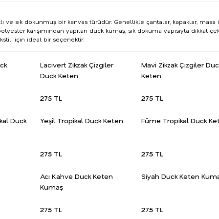
 ve sık dokunmuş bir kanvas türüdür. Genellikle çantalar, kapaklar, masa ört
olyester karışımından yapılan duck kumaş, sık dokuma yapısıyla dikkat çe
tili için ideal bir seçenektir.
uck
Lacivert Zikzak Çizgiler
Mavi Zikzak Çizgiler Duc
Duck Keten
Keten
275 TL
275 TL
kal Duck
Yeşil Tropikal Duck Keten
Füme Tropikal Duck Ke
275 TL
275 TL
Acı Kahve Duck Keten
Siyah Duck Keten Kum
Kumaş
275 TL
275 TL