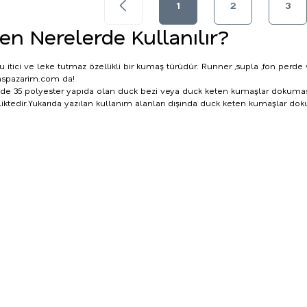
1
2
3
en Nerelerde Kullanılır?
itici ve leke tutmaz özellikli bir kumaş türüdür. Runner ,supla ,fon perde v
aspazarim.com
da!
 35 polyester yapıda olan duck bezi veya duck keten kumaşlar dokuması seb
iktedir.Yukarıda yazılan kullanım alanları dışında
duck keten
kumaşlar doku