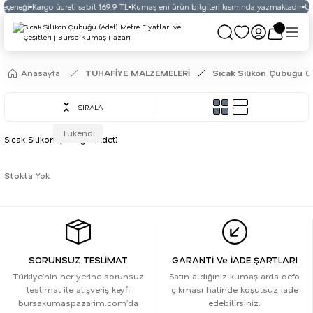
seçeneği
Kargo ücreti sabit 169.9 TL
Kumaş eni ürün bilgileri kısmında yazmaktadır
Üye
Anasayfa
TUHAFİYE MALZEMELERİ
Sıcak Silikon Çubuğu (
SIRALA
Tükendi
Sıcak Silikon Çubuğu (Adet)
Stokta Yok
SORUNSUZ TESLİMAT
GARANTİ Ve İADE ŞARTLARI
Türkiye’nin her yerine sorunsuz
Satın aldığınız kumaşlarda defo
teslimat ile alışveriş keyfi
çıkması halinde koşulsuz iade
bursakumaspazarim.com’da
edebilirsiniz.