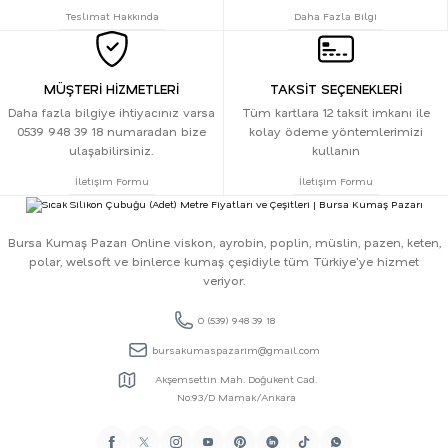
Teslimat Hakkında
Daha Fazla Bilgi
MÜŞTERİ HİZMETLERİ
TAKSİT SEÇENEKLERİ
Daha fazla bilgiye ihtiyacınız varsa
Tüm kartlara 12 taksit imkanı ile
0539 948 39 18 numaradan bize
kolay ödeme yöntemlerimizi
ulaşabilirsiniz.
kullanın
İletişim Formu
İletişim Formu
Bursa Kumaş Pazarı Online viskon, ayrobin, poplin, müslin, pazen, keten,
polar, welsoft ve binlerce kumaş çeşidiyle tüm Türkiye'ye hizmet
veriyor.
0 (539) 948 39 18
bursakumaspazarim@gmail.com
Akşemsettin Mah. Doğukent Cad.
No:93/D Mamak/Ankara