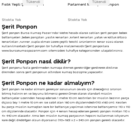
Tükendi
Tükendi
Fıstık Yeşili Şerit Ponpon
Parlament Mavi Şerit Ponpon
Stokta Yok
Stokta Yok
Şerit Ponpon
Şerit ponpon
Bursa Kumaş Pazarı
'nda! Metre hesabı olarak satılan şerit ponpon bebek
battaniyeleri ,bebek pançoları ,yastık kenarları ,kırlent kenarları ,yatak ve koltuk örtüsü
kenarlıkları ,runner ,supla olmak üzere çeşitli tekstil ürünlerinin kenar süsü olarak
kullanılmaktadır.Şerit ponpon bir tuhafiye malzemesidir.Şerit ponponlara
www.bursakumaspazarim.com
sitemizdeki
tuhafiye
kategorisinden ulaşabilirsiniz.
Şerit Ponpon nasıl dikilir?
Şerit ponponu fazla gerdirmeden kumaşa dikmek gerekir.Eğer gerdirerek dikilirse
dikimden sonra şerit ponponun altındaki kumaş büzüşme yapacaktır.
Şerit Ponpon ne kadar almalıyım?
Şerit ponpon ne kadar almam gerekiyor sorusunun cevabı için dikeceğiniz ürünün
bitmiş halinin en ve boyunu bilmeniz gerekir.Örnek olarak standart müslin
battaniyeler üzerinden hesap edersek 1 metre 10 cm kestirilen bir müslin bezinin parça
ölçüsü boy 1 metre 10 cm en ise sabit olan 160 cm ölçülerindedir(110 x160 cm). Kesilen
bu parça müslin kumaştan kare bir battaniye yapılmak istenirse battaniyemiz 110 x 110
cm ölçülerinde olacaktır. Ponpon için 4 kenarı hesap edersek gerekli ponpon miktarı 110 x
4= 440 cm olacaktır. Ama ben müslin kumaş parçasının hepsini kullanmak istiyorum
kare değil dikdörtgen olsun diyorsanız (110+160) x 2 = 540 cm
ponpon
gerekli olacaktır.