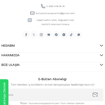
0 (539) 948 39 18
bursakumaspazarim@gmail.com
Akşemsettin Mah. Doğukent Cad.
No:93/D Mamak/Ankara
HESABIM
HAKKIMIZDA
BİZE ULAŞIN
E-Bülten Aboneliği
WhatsApp Destek
Tüm trendleri, iş birliklerini ve özel kampanyaları keşfetmeye hazır ol!
©2026 / bursakumaspazarim.com Tüm Hakları Saklıdır.