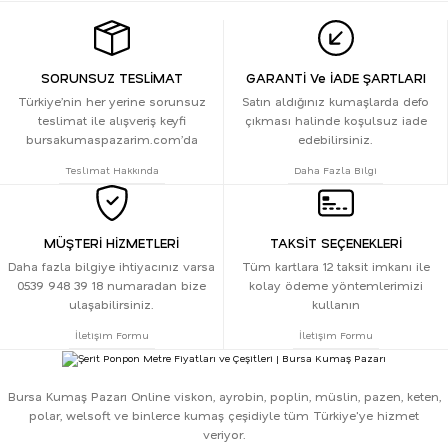
SORUNSUZ TESLİMAT
GARANTİ Ve İADE ŞARTLARI
Türkiye’nin her yerine sorunsuz
Satın aldığınız kumaşlarda defo
teslimat ile alışveriş keyfi
çıkması halinde koşulsuz iade
bursakumaspazarim.com’da
edebilirsiniz.
Teslimat Hakkında
Daha Fazla Bilgi
MÜŞTERİ HİZMETLERİ
TAKSİT SEÇENEKLERİ
Daha fazla bilgiye ihtiyacınız varsa
Tüm kartlara 12 taksit imkanı ile
0539 948 39 18 numaradan bize
kolay ödeme yöntemlerimizi
ulaşabilirsiniz.
kullanın
İletişim Formu
İletişim Formu
Bursa Kumaş Pazarı Online viskon, ayrobin, poplin, müslin, pazen, keten,
polar, welsoft ve binlerce kumaş çeşidiyle tüm Türkiye'ye hizmet
veriyor.