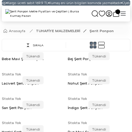
eği
Kargo ücreti sabit 169.9 TL
Kumaş eni ürün bilgileri kısmında yazmaktadır
Üyelikli
Anasayfa
TUHAFİYE MALZEMELERİ
Şerit Ponpon
SIRALA
Tükendi
Tükendi
Bebe Mavi Şerit Ponpon
Bej Şerit Ponpon
Stokta Yok
Stokta Yok
Tükendi
Tükendi
Lacivert Şerit Ponpon
Nohut Şerit Ponpon
Stokta Yok
Stokta Yok
Tükendi
Tükendi
Sarı Şerit Ponpon
İndigo Şerit Ponpon
Stokta Yok
Stokta Yok
Tükendi
Tükendi
Hardal Şerit Ponpon
Buz Mavi Şerit Ponpon