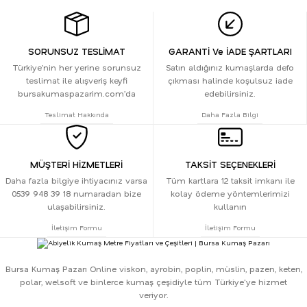
SORUNSUZ TESLİMAT
GARANTİ Ve İADE ŞARTLARI
Türkiye’nin her yerine sorunsuz
Satın aldığınız kumaşlarda defo
teslimat ile alışveriş keyfi
çıkması halinde koşulsuz iade
bursakumaspazarim.com’da
edebilirsiniz.
Teslimat Hakkında
Daha Fazla Bilgi
MÜŞTERİ HİZMETLERİ
TAKSİT SEÇENEKLERİ
Daha fazla bilgiye ihtiyacınız varsa
Tüm kartlara 12 taksit imkanı ile
0539 948 39 18 numaradan bize
kolay ödeme yöntemlerimizi
ulaşabilirsiniz.
kullanın
İletişim Formu
İletişim Formu
Bursa Kumaş Pazarı Online viskon, ayrobin, poplin, müslin, pazen, keten,
polar, welsoft ve binlerce kumaş çeşidiyle tüm Türkiye'ye hizmet
veriyor.