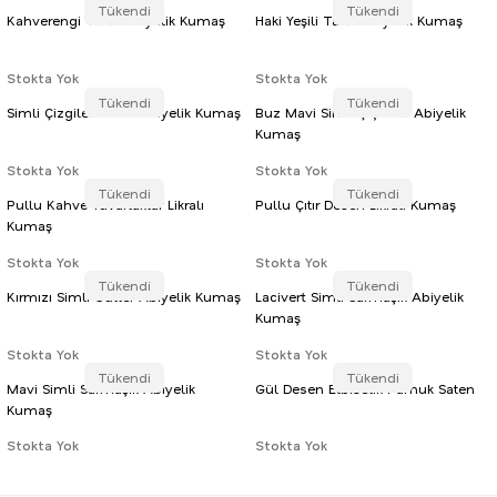
Tükendi
Tükendi
Kahverengi Tafta Abiyelik Kumaş
Haki Yeşili Tafta Abiyelik Kumaş
Stokta Yok
Stokta Yok
Tükendi
Tükendi
Simli Çizgiler Likralı Abiyelik Kumaş
Buz Mavi Simli Çiçekler Abiyelik
Kumaş
Stokta Yok
Stokta Yok
Tükendi
Tükendi
Pullu Kahve Yuvarlaklar Likralı
Pullu Çıtır Desen Likralı Kumaş
Kumaş
Stokta Yok
Stokta Yok
Tükendi
Tükendi
Kırmızı Simli Güller Abiyelik Kumaş
Lacivert Simli Sarmaşık Abiyelik
Kumaş
Stokta Yok
Stokta Yok
Tükendi
Tükendi
Mavi Simli Sarmaşık Abiyelik
Gül Desen Elbiselik Pamuk Saten
Kumaş
Stokta Yok
Stokta Yok