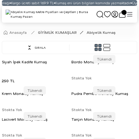
çeneği
Kargo ücreti sabit 169.9 TL
Kumaş eni ürün bilgileri kısmında yazmaktadır
Üyeli
Anasayfa
GİYİMLİK KUMAŞLAR
Abiyelik Kumaş
SIRALA
Tükendi
Siyah İpek Kadife Kumaş
Bordo Monaray Kumaş
Stokta Yok
250 TL
Tükendi
Tükendi
Krem Monaray Kumaş
Pudra Pembe Monaray Kumaş
Stokta Yok
Stokta Yok
Tükendi
Tükendi
Lacivert Monaray Kumaş
Tarçın Monaray Kumaş
Stokta Yok
Stokta Yok