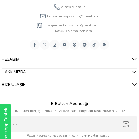
0 (539) 948 39 18
bursakumaspazarim@gmail.com
Akşemsettin Mah. Doğukent Cad.
No:93/D Mamak/Ankara
HESABIM
HAKKIMIZDA
BİZE ULAŞIN
E-Bülten Aboneliği
WhatsApp Destek
Tüm trendleri, iş birliklerini ve özel kampanyaları keşfetmeye hazır ol!
©2026 / bursakumaspazarim.com Tüm Hakları Saklıdır.