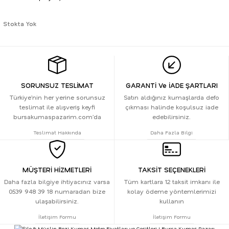
Stokta Yok
SORUNSUZ TESLİMAT
GARANTİ Ve İADE ŞARTLARI
Türkiye’nin her yerine sorunsuz
Satın aldığınız kumaşlarda defo
teslimat ile alışveriş keyfi
çıkması halinde koşulsuz iade
bursakumaspazarim.com’da
edebilirsiniz.
Teslimat Hakkında
Daha Fazla Bilgi
MÜŞTERİ HİZMETLERİ
TAKSİT SEÇENEKLERİ
Daha fazla bilgiye ihtiyacınız varsa
Tüm kartlara 12 taksit imkanı ile
0539 948 39 18 numaradan bize
kolay ödeme yöntemlerimizi
ulaşabilirsiniz.
kullanın
İletişim Formu
İletişim Formu