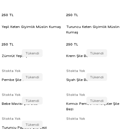
250 TL
250 TL
Yeşil Keten Giyimlik Müslin Kumaş
Turuncu Keten Giyimlik Müslin
Kumaş
250 TL
250 TL
Tükendi
Tükendi
Zümrüt Yeşili Şile Bezi
Krem Şile Bezi
Stokta Yok
Stokta Yok
Tükendi
Tükendi
Pembe Şile Bezi
Siyah Şile Bezi
Stokta Yok
Stokta Yok
Tükendi
Tükendi
Bebe Mavisi Şile Bezi
Kırmızı Pembe Menekşeler Şile
Bezi
Stokta Yok
Stokta Yok
Tükendi
Turuncu Papatya Şile Bezi