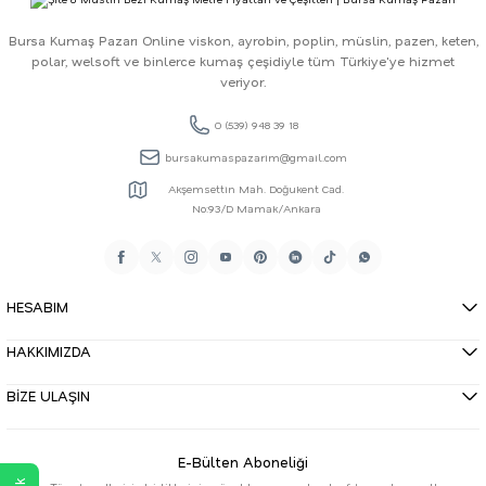
Bursa Kumaş Pazarı Online viskon, ayrobin, poplin, müslin, pazen, keten,
polar, welsoft ve binlerce kumaş çeşidiyle tüm Türkiye'ye hizmet
veriyor.
0 (539) 948 39 18
bursakumaspazarim@gmail.com
Akşemsettin Mah. Doğukent Cad.
No:93/D Mamak/Ankara
HESABIM
HAKKIMIZDA
BİZE ULAŞIN
E-Bülten Aboneliği