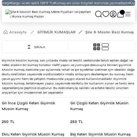
çeneği
Kargo ücreti sabit 169.9 TL
Kumaş eni ürün bilgileri kısmında yazmaktadır
Üyeli
Anasayfa
GİYİMLİK KUMAŞLAR
Şile & Müslin Bezi Kumaş
SIRALA
Giyimlik Müslin kumaş, son yıllarda moda ve tekstil sektöründe tercih edilen doğal ve
nefes alabilir bir kumaş türüdür. Hafif yapısı ve yumuşak dokusuyla bilinen giyimlik
Müslin kumaş, özellikle yaz aylarında rahat ve şık kıyafetler üretmek için idealdir. Doğa
dostu özellikleri sayesinde sürdürülebilir moda anlayışını destekleyen bu kumaş, hem
çocuk giyimi hem de yetişkin modasında yaygın olarak kullanılmaktadır. Giyimlik
Müslin kumaş, terletmeyen yapısı sayesinde konforlu bir kullanım sunar ve farklı renk
seçenekleriyle çeşitlilik oluşturur. Bu özellikleriyle, kaliteli ve estetik tekstil ürünleri
arayanlar için mükemmel bir seçenektir.
Gri İnce Çizgili Keten Giyimlik
Gri Çizgili Keten Giyimlik Müslin
Müslin Kumaş
Kumaş
250 TL
250 TL
Ekru Keten Giyimlik Müslin Kumaş
Bej Keten Giyimlik Müslin Kumaş