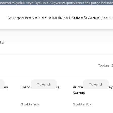
ır
Üyelikli veya Üyeliksiz Alışveriş
Siparişleriniz tek parça halinde gönde
Kategoriler
ANA SAYFA
İNDİRİMLİ KUMAŞLAR
KAÇ MET
lar
Toplam 5
Tükendi
Tükendi
umaş
Krem Monaray Kumaş
Pudra Pembe Monaray
Kumaş
Stokta Yok
Stokta Yok