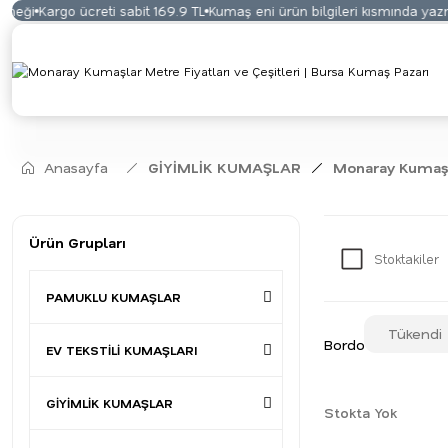
Kargo ücreti sabit 169.9 TL
Kumaş eni ürün bilgileri kısmında yazmaktad
Anasayfa
GİYİMLİK KUMAŞLAR
Monaray Kumaş
Ürün Grupları
Stoktakiler
PAMUKLU KUMAŞLAR
Tükendi
Bordo Monaray K
EV TEKSTİLİ KUMAŞLARI
GİYİMLİK KUMAŞLAR
Stokta Yok