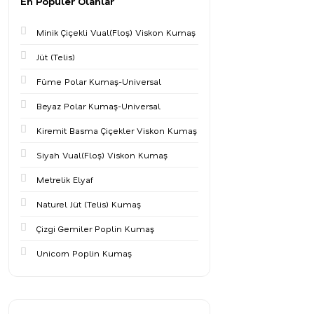
En Populer Olanlar
Minik Çiçekli Vual(Floş) Viskon Kumaş
Jüt (Telis)
Füme Polar Kumaş-Universal
Beyaz Polar Kumaş-Universal
Kiremit Basma Çiçekler Viskon Kumaş
Siyah Vual(Floş) Viskon Kumaş
Metrelik Elyaf
Naturel Jüt (Telis) Kumaş
Çizgi Gemiler Poplin Kumaş
Unicorn Poplin Kumaş