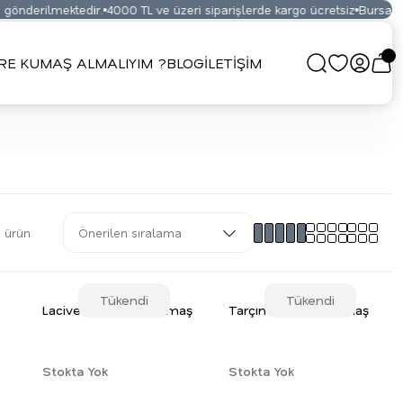
rilmektedir.
4000 TL ve üzeri siparişlerde kargo ücretsiz
Bursa Kumaş P
RE KUMAŞ ALMALIYIM ?
BLOG
İLETİŞİM
 ürün
Tükendi
Tükendi
Lacivert Monaray Kumaş
Tarçın Monaray Kumaş
Stokta Yok
Stokta Yok