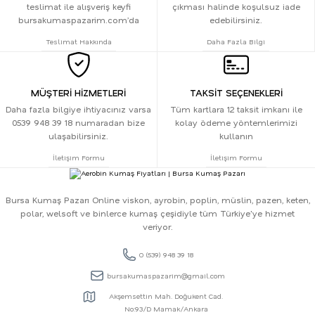
teslimat ile alışveriş keyfi
çıkması halinde koşulsuz iade
bursakumaspazarim.com’da
edebilirsiniz.
Teslimat Hakkında
Daha Fazla Bilgi
MÜŞTERİ HİZMETLERİ
TAKSİT SEÇENEKLERİ
Daha fazla bilgiye ihtiyacınız varsa
Tüm kartlara 12 taksit imkanı ile
0539 948 39 18 numaradan bize
kolay ödeme yöntemlerimizi
ulaşabilirsiniz.
kullanın
İletişim Formu
İletişim Formu
Bursa Kumaş Pazarı Online viskon, ayrobin, poplin, müslin, pazen, keten,
polar, welsoft ve binlerce kumaş çeşidiyle tüm Türkiye'ye hizmet
veriyor.
0 (539) 948 39 18
bursakumaspazarim@gmail.com
Akşemsettin Mah. Doğukent Cad.
No:93/D Mamak/Ankara