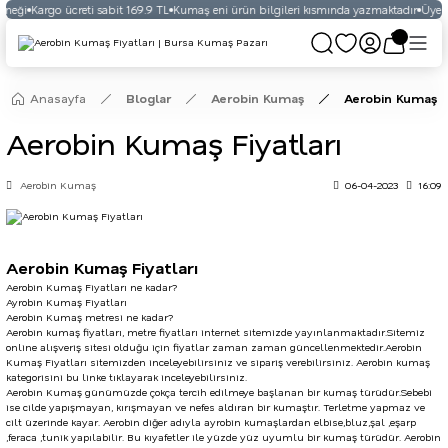
neği
Kargo ücreti sabit 169.9 TL
Kumaş eni ürün bilgileri kısmında yazmaktadır
Üyelikl
Anasayfa
Bloglar
Aerobin Kumaş
Aerobin Kumaş Fi
Aerobin Kumaş Fiyatları
Aerobin Kumaş
06-04-2023
16:09
Aerobin Kumaş Fiyatları
Aerobin Kumaş Fiyatları ne kadar?
Ayrobin Kumaş Fiyatları
Aerobin Kumaş metresi ne kadar?
Aerobin kumaş fiyatları, metre fiyatları internet sitemizde yayınlanmaktadır.Sitemiz
online alışveriş sitesi olduğu için fiyatlar zaman zaman güncellenmektedir.Aerobin
Kumaş Fiyatları sitemizden inceleyebilirsiniz ve sipariş verebilirsiniz. Aerobin kumaş
kategorisini bu
linke
tıklayarak inceleyebilirsiniz.
Aerobin
Kumaş günümüzde çokça tercih edilmeye başlanan bir kumaş türüdür.Sebebi
ise cilde yapışmayan, kırışmayan ve nefes aldıran bir kumaştır. Terletme yapmaz ve
cilt üzerinde kayar. Aerobin diğer adıyla ayrobin kumaşlardan elbise,bluz,
şal
,eşarp
,feraca ,tunik yapılabilir. Bu kıyafetler ile yüzde yüz uyumlu bir kumaş türüdür. Aerobin