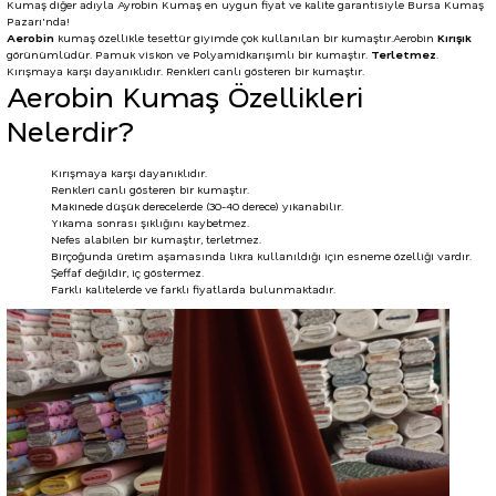
Kumaş diğer adıyla Ayrobin Kumaş en uygun
fiyat
ve kalite garantisiyle
Bursa Kumaş
Pazarı
'nda!
Aerobin
kumaş özellikle tesettür giyimde çok kullanılan bir kumaştır.Aerobin
Kırışık
görünümlüdür.
Pamuk
viskon
ve
Polyamid
karışımlı bir kumaştır.
Terletmez
.
Kırışmaya karşı dayanıklıdır. Renkleri canlı gösteren bir kumaştır.
Aerobin Kumaş Özellikleri
Nelerdir?
Kırışmaya karşı dayanıklıdır.
Renkleri canlı gösteren bir kumaştır.
Makinede düşük derecelerde (30-40 derece) yıkanabilir.
Yıkama sonrası şıklığını kaybetmez.
Nefes alabilen bir kumaştır, terletmez.
Birçoğunda üretim aşamasında likra kullanıldığı için esneme özelliği vardır.
Şeffaf değildir, iç göstermez.
Farklı kalitelerde ve farklı fiyatlarda bulunmaktadır.