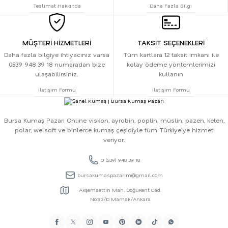
Teslimat Hakkında
Daha Fazla Bilgi
MÜŞTERİ HİZMETLERİ
TAKSİT SEÇENEKLERİ
Daha fazla bilgiye ihtiyacınız varsa
Tüm kartlara 12 taksit imkanı ile
0539 948 39 18 numaradan bize
kolay ödeme yöntemlerimizi
ulaşabilirsiniz.
kullanın
İletişim Formu
İletişim Formu
Bursa Kumaş Pazarı Online viskon, ayrobin, poplin, müslin, pazen, keten,
polar, welsoft ve binlerce kumaş çeşidiyle tüm Türkiye'ye hizmet
veriyor.
0 (539) 948 39 18
bursakumaspazarim@gmail.com
Akşemsettin Mah. Doğukent Cad.
No:93/D Mamak/Ankara