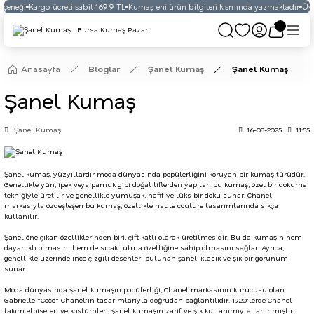
eçeneği
Kargo ücreti sabit 169.9 TL
Kumaş eni ürün bilgileri kısmında yazmaktadır
Üyel
Anasayfa
Bloglar
Şanel Kumaş
Şanel Kumaş
Şanel Kumaş
Şanel Kumaş
16-08-2025
11:55
Şanel kumaş, yüzyıllardır moda dünyasında popülerliğini koruyan bir kumaş türüdür.
Genellikle yün, ipek veya pamuk gibi doğal liflerden yapılan bu kumaş, özel bir dokuma
tekniğiyle üretilir ve genellikle yumuşak, hafif ve lüks bir doku sunar. Chanel
markasıyla özdeşleşen bu kumaş, özellikle haute couture tasarımlarında sıkça
kullanılır.
Şanel öne çıkan özelliklerinden biri, çift katlı olarak üretilmesidir. Bu da kumaşın hem
dayanıklı olmasını hem de sıcak tutma özelliğine sahip olmasını sağlar. Ayrıca,
genellikle üzerinde ince çizgili desenleri bulunan şanel, klasik ve şık bir görünüm
sunar.
Moda dünyasında şanel kumaşın popülerliği, Chanel markasının kurucusu olan
Gabrielle "Coco" Chanel'in tasarımlarıyla doğrudan bağlantılıdır. 1920'lerde Chanel
takım elbiseleri ve kostümleri, şanel kumaşın zarif ve şık kullanımıyla tanınmıştır.