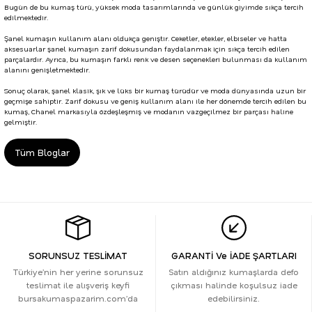
Bugün de bu kumaş türü, yüksek moda tasarımlarında ve günlük giyimde sıkça tercih
edilmektedir.
Şanel kumaşın kullanım alanı oldukça geniştir. Ceketler, etekler, elbiseler ve hatta
aksesuarlar şanel kumaşın zarif dokusundan faydalanmak için sıkça tercih edilen
parçalardır. Ayrıca, bu kumaşın farklı renk ve desen seçenekleri bulunması da kullanım
alanını genişletmektedir.
Sonuç olarak, şanel klasik, şık ve lüks bir kumaş türüdür ve moda dünyasında uzun bir
geçmişe sahiptir. Zarif dokusu ve geniş kullanım alanı ile her dönemde tercih edilen bu
kumaş, Chanel markasıyla özdeşleşmiş ve modanın vazgeçilmez bir parçası haline
gelmiştir.
Tüm Bloglar
SORUNSUZ TESLİMAT
GARANTİ Ve İADE ŞARTLARI
Türkiye’nin her yerine sorunsuz
Satın aldığınız kumaşlarda defo
teslimat ile alışveriş keyfi
çıkması halinde koşulsuz iade
bursakumaspazarim.com’da
edebilirsiniz.