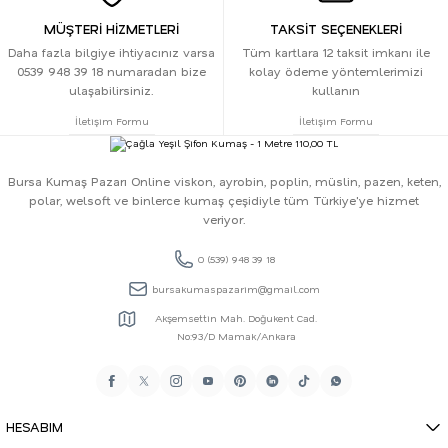
MÜŞTERİ HİZMETLERİ
TAKSİT SEÇENEKLERİ
Daha fazla bilgiye ihtiyacınız varsa
Tüm kartlara 12 taksit imkanı ile
0539 948 39 18 numaradan bize
kolay ödeme yöntemlerimizi
ulaşabilirsiniz.
kullanın
İletişim Formu
İletişim Formu
Bursa Kumaş Pazarı Online viskon, ayrobin, poplin, müslin, pazen, keten,
polar, welsoft ve binlerce kumaş çeşidiyle tüm Türkiye'ye hizmet
veriyor.
0 (539) 948 39 18
bursakumaspazarim@gmail.com
Akşemsettin Mah. Doğukent Cad.
No:93/D Mamak/Ankara
HESABIM