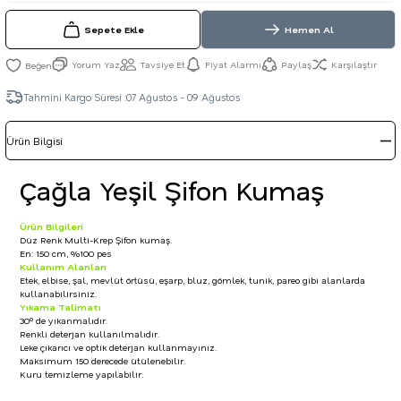
Sepete Ekle
Hemen Al
Yorum Yaz
Tavsiye Et
Fiyat Alarmı
Paylaş
Karşılaştır
Tahmini Kargo Süresi :
07 Ağustos - 09 Ağustos
Ürün Bilgisi
Çağla Yeşil Şifon Kumaş
Ürün Bilgileri
Düz Renk Multi-Krep Şifon kumaş.
En: 150 cm, %100 pes
Kullanım Alanları
Etek, elbise, şal, mevlüt örtüsü, eşarp, bluz, gömlek, tunik, pareo gibi alanlarda
kullanabilirsiniz.
Yıkama Talimatı
30° de yıkanmalıdır.
Renkli deterjan kullanılmalıdır.
Leke çıkarıcı ve optik deterjan kullanmayınız.
Maksimum 150 derecede ütülenebilir.
Kuru temizleme yapılabilir.