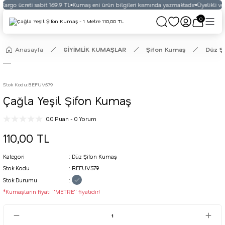
argo ücreti sabit 169.9 TL
Kumaş eni ürün bilgileri kısmında yazmaktadır
Üyelikli vey
0
Anasayfa
GİYİMLİK KUMAŞLAR
Şifon Kumaş
Düz Ş
Stok Kodu
:
BEFUV579
Çağla Yeşil Şifon Kumaş
0.0 Puan - 0 Yorum
110,00 TL
Kategori
Düz Şifon Kumaş
Stok Kodu
BEFUV579
Stok Durumu
*Kumaşların fiyatı ''METRE'' fiyatıdır!