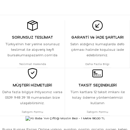
SORUNSUZ TESLİMAT
GARANTİ Ve İADE ŞARTLARI
Türkiye’nin her yerine sorunsuz
Satın aldığınız kumaşlarda defo
teslimat ile alışveriş keyfi
çıkması halinde koşulsuz iade
bursakumaspazarim.com’da
edebilirsiniz.
Teslimat Hakkında
Daha Fazla Bilgi
MÜŞTERİ HİZMETLERİ
TAKSİT SEÇENEKLERİ
Daha fazla bilgiye ihtiyacınız varsa
Tüm kartlara 12 taksit imkanı ile
0539 948 39 18 numaradan bize
kolay ödeme yöntemlerimizi
ulaşabilirsiniz.
kullanın
İletişim Formu
İletişim Formu
Bursa Kumaş Pazarı Online viskon, ayrobin, poplin, müslin, pazen, keten,