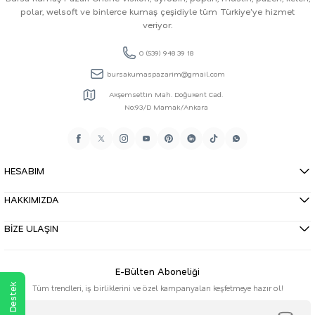
polar, welsoft ve binlerce kumaş çeşidiyle tüm Türkiye'ye hizmet
veriyor.
0 (539) 948 39 18
bursakumaspazarim@gmail.com
Akşemsettin Mah. Doğukent Cad.
No:93/D Mamak/Ankara
HESABIM
HAKKIMIZDA
BİZE ULAŞIN
E-Bülten Aboneliği
Tüm trendleri, iş birliklerini ve özel kampanyaları keşfetmeye hazır ol!