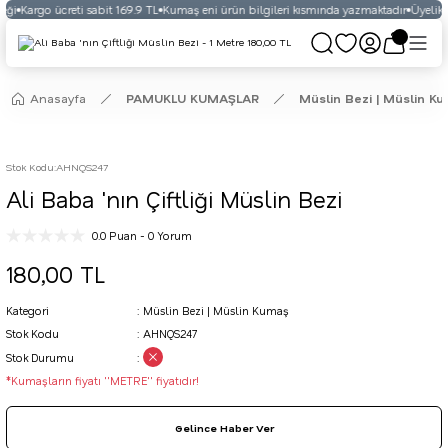
eği
Kargo ücreti sabit 169.9 TL
Kumaş eni ürün bilgileri kısmında yazmaktadır
Üyelikli
Anasayfa
PAMUKLU KUMAŞLAR
Müslin Bezi | Müslin K
Stok Kodu
:
AHNQS247
Ali Baba 'nın Çiftliği Müslin Bezi
0.0 Puan - 0 Yorum
180,00 TL
Kategori
Müslin Bezi | Müslin Kumaş
Stok Kodu
AHNQS247
Stok Durumu
*Kumaşların fiyatı ''METRE'' fiyatıdır!
Gelince Haber Ver