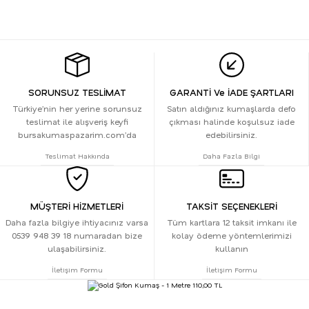
SORUNSUZ TESLİMAT
GARANTİ Ve İADE ŞARTLARI
Türkiye’nin her yerine sorunsuz
Satın aldığınız kumaşlarda defo
teslimat ile alışveriş keyfi
çıkması halinde koşulsuz iade
bursakumaspazarim.com’da
edebilirsiniz.
Teslimat Hakkında
Daha Fazla Bilgi
MÜŞTERİ HİZMETLERİ
TAKSİT SEÇENEKLERİ
Daha fazla bilgiye ihtiyacınız varsa
Tüm kartlara 12 taksit imkanı ile
0539 948 39 18 numaradan bize
kolay ödeme yöntemlerimizi
ulaşabilirsiniz.
kullanın
İletişim Formu
İletişim Formu