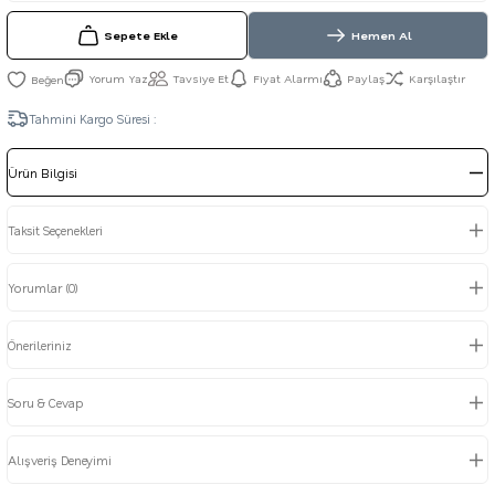
Sepete Ekle
Hemen Al
Yorum Yaz
Tavsiye Et
Fiyat Alarmı
Paylaş
Karşılaştır
Tahmini Kargo Süresi :
Ürün Bilgisi
Taksit Seçenekleri
Yorumlar (0)
Önerileriniz
Soru & Cevap
Alışveriş Deneyimi