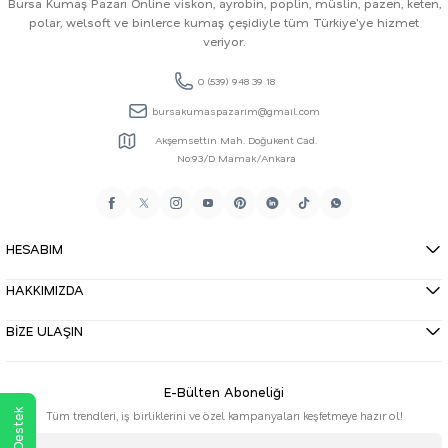
Bursa Kumaş Pazarı Online viskon, ayrobin, poplin, müslin, pazen, keten,
polar, welsoft ve binlerce kumaş çeşidiyle tüm Türkiye'ye hizmet
veriyor.
0 (539) 948 39 18
bursakumaspazarim@gmail.com
Akşemsettin Mah. Doğukent Cad.
No:93/D Mamak/Ankara
HESABIM
HAKKIMIZDA
BİZE ULAŞIN
E-Bülten Aboneliği
Tüm trendleri, iş birliklerini ve özel kampanyaları keşfetmeye hazır ol!