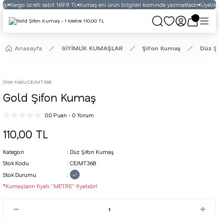
ği
Kargo ücreti sabit 169.9 TL
Kumaş eni ürün bilgileri kısmında yazmaktadır
Üyelikli 
Anasayfa
GİYİMLİK KUMAŞLAR
Şifon Kumaş
Düz Ş
Stok Kodu
:
CEJMT368
Gold Şifon Kumaş
0.0 Puan - 0 Yorum
110,00 TL
Kategori
Düz Şifon Kumaş
Stok Kodu
CEJMT368
Stok Durumu
*Kumaşların fiyatı ''METRE'' fiyatıdır!