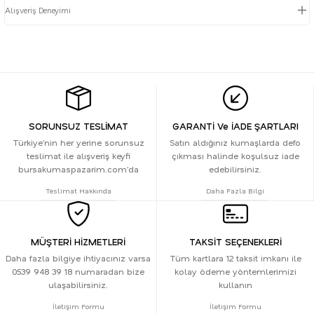
Alışveriş Deneyimi
SORUNSUZ TESLİMAT
GARANTİ Ve İADE ŞARTLARI
Türkiye’nin her yerine sorunsuz
Satın aldığınız kumaşlarda defo
teslimat ile alışveriş keyfi
çıkması halinde koşulsuz iade
bursakumaspazarim.com’da
edebilirsiniz.
Teslimat Hakkında
Daha Fazla Bilgi
MÜŞTERİ HİZMETLERİ
TAKSİT SEÇENEKLERİ
Daha fazla bilgiye ihtiyacınız varsa
Tüm kartlara 12 taksit imkanı ile
0539 948 39 18 numaradan bize
kolay ödeme yöntemlerimizi
ulaşabilirsiniz.
kullanın
İletişim Formu
İletişim Formu