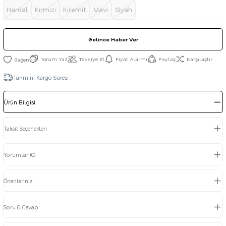
Hardal
Kırmızı
Kiremit
Mavi
Siyah
Gelince Haber Ver
Yorum Yaz
Tavsiye Et
Fiyat Alarmı
Paylaş
Karşılaştır
Tahmini Kargo Süresi :
Ürün Bilgisi
Taksit Seçenekleri
Yorumlar (0)
Önerileriniz
Soru & Cevap