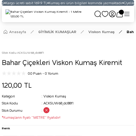
ği
Kargo ücreti sabit 169.9 TL
Kumaş eni ürün bilgileri kısmında yazmaktadır
Üyelikli 
Anasayfa
GİYİMLİK KUMAŞLAR
Viskon Kumaş
Baha
Stok Kodu
:
ACKSUW68_dc88f1
Bahar Çiçekleri Viskon Kumaş Kiremit
0.0 Puan - 0 Yorum
120,00 TL
Kategori
Viskon Kumaş
Stok Kodu
ACKSUW68_dc88f1
Stok Durumu
*Kumaşların fiyatı ''METRE'' fiyatıdır!
Renk