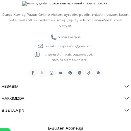
Bursa Kumaş Pazarı Online viskon, ayrobin, poplin, müslin, pazen, keten,
polar, welsoft ve binlerce kumaş çeşidiyle tüm Türkiye'ye hizmet
veriyor.
0 (539) 948 39 18
bursakumaspazarim@gmail.com
Akşemsettin Mah. Doğukent Cad.
No:93/D Mamak/Ankara
HESABIM
HAKKIMIZDA
BİZE ULAŞIN
E-Bülten Aboneliği