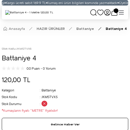
eği
Kargo ücreti sabit 169.9 TL
Kumaş eni ürün bilgileri kısmında yazmaktadır
Üyelikli
Anasayfa
HAZIR ÜRÜNLER
Battaniye
Battaniye 4
Stok Kodu
:
JKMSTVX5
Battaniye 4
0.0 Puan - 0 Yorum
120,00 TL
Kategori
Battaniye
Stok Kodu
JKMSTVX5
Stok Durumu
*Kumaşların fiyatı ''METRE'' fiyatıdır!
Gelince Haber Ver