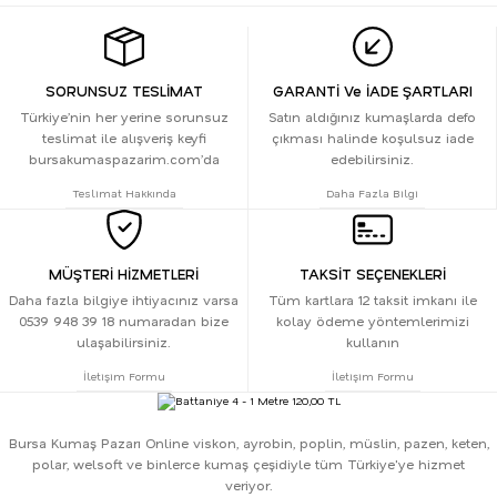
SORUNSUZ TESLİMAT
GARANTİ Ve İADE ŞARTLARI
Türkiye’nin her yerine sorunsuz
Satın aldığınız kumaşlarda defo
teslimat ile alışveriş keyfi
çıkması halinde koşulsuz iade
bursakumaspazarim.com’da
edebilirsiniz.
Teslimat Hakkında
Daha Fazla Bilgi
MÜŞTERİ HİZMETLERİ
TAKSİT SEÇENEKLERİ
Daha fazla bilgiye ihtiyacınız varsa
Tüm kartlara 12 taksit imkanı ile
0539 948 39 18 numaradan bize
kolay ödeme yöntemlerimizi
ulaşabilirsiniz.
kullanın
İletişim Formu
İletişim Formu
Bursa Kumaş Pazarı Online viskon, ayrobin, poplin, müslin, pazen, keten,
polar, welsoft ve binlerce kumaş çeşidiyle tüm Türkiye'ye hizmet
veriyor.