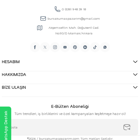
0 (539) 948 39 18
bursakumaspazarim@gmail.com
Akşemsettin Mah. Doğukent Cad.
No:93/D Mamak/Ankara
HESABIM
HAKKIMIZDA
BİZE ULAŞIN
E-Bülten Aboneliği
WhatsApp Destek
Tüm trendleri, iş birliklerini ve özel kampanyaları keşfetmeye hazır ol!
©2026 / bursakumaspazarim.com Tüm Hakları Saklıdır.