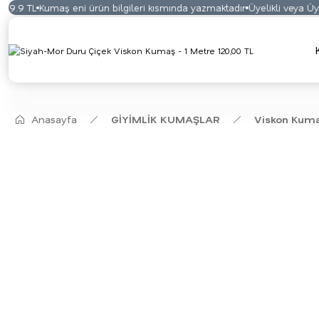
.9 TL
Kumaş eni ürün bilgileri kısmında yazmaktadır
Üyelikli veya Üyelik
Anasayfa
GİYİMLİK KUMAŞLAR
Viskon Kum
YENİ