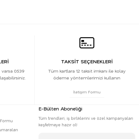
ERİ
TAKSİT SEÇENEKLERİ
z varsa 0539
Tüm kartlara 12 taksit imkanı ile kolay
şabilirsiniz.
ödeme yöntemlerimizi kullanın
İletişim Formu
E-Bülten Aboneliği
Tüm trendleri, iş birliklerini ve özel kampanyaları
m Formu
keşfetmeye hazır ol!
umaraları