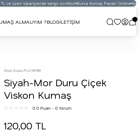
ve üzeri siparişlerde kargo ücretsiz
Bursa Kumaş Pazarı Online
Güvenil
UMAŞ ALMALIYIM ?
BLOG
İLETİŞİM
Stok Kodu
:
PUV14789
Siyah-Mor Duru Çiçek
Viskon Kumaş
0.0 Puan - 0 Yorum
120,00 TL