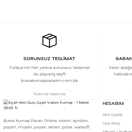
SORUNSUZ TESLİMAT
GARANT
Türkiye’nin her yerine sorunsuz teslimat
Satın aldığ
ile alışveriş keyfi
halinde k
bursakumaspazarim.com’da
Teslimat Hakkında
HESABIM
Yeni Üyelik
Bursa Kumaş Pazarı Online viskon, ayrobin,
Üye Girişi
poplin, müslin, pazen, keten, polar, welsoft
Şifremi Unuttu