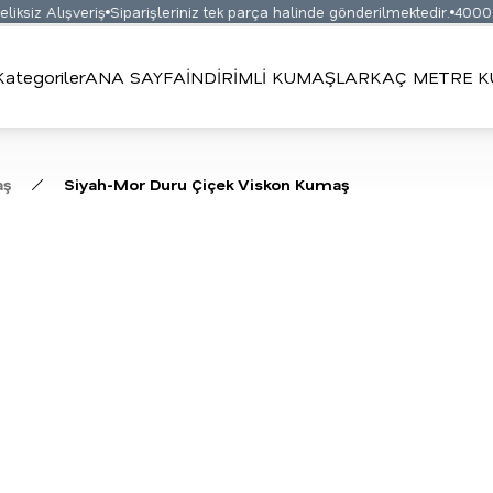
siz Alışveriş
Siparişleriniz tek parça halinde gönderilmektedir.
4000 TL 
Kategoriler
ANA SAYFA
İNDİRİMLİ KUMAŞLAR
KAÇ METRE K
aş
Siyah-Mor Duru Çiçek Viskon Kumaş