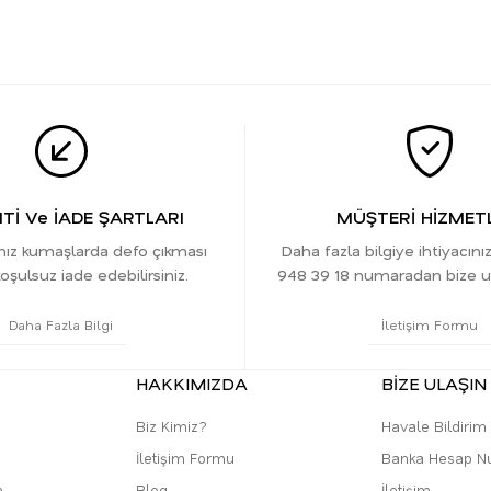
İ Ve İADE ŞARTLARI
MÜŞTERİ HİZMETL
ınız kumaşlarda defo çıkması
Daha fazla bilgiye ihtiyacını
oşulsuz iade edebilirsiniz.
948 39 18 numaradan bize ula
Daha Fazla Bilgi
İletişim Formu
HAKKIMIZDA
BİZE ULAŞIN
Biz Kimiz?
Havale Bildiri
İletişim Formu
Banka Hesap N
m
Blog
İletişim