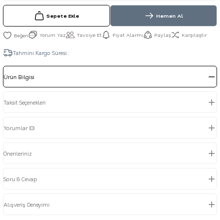
Sepete Ekle
Hemen Al
Yorum Yaz
Tavsiye Et
Fiyat Alarmı
Paylaş
Karşılaştır
Tahmini Kargo Süresi :
Ürün Bilgisi
Taksit Seçenekleri
Yorumlar (0)
Önerileriniz
Soru & Cevap
Alışveriş Deneyimi