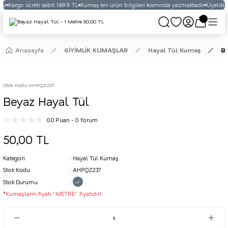
ği
Kargo ücreti sabit 169.9 TL
Kumaş eni ürün bilgileri kısmında yazmaktadır
Üyelikli 
Anasayfa
GİYİMLİK KUMAŞLAR
Hayal Tül Kumaş
Be
Stok Kodu
:
AHPQZ237
Beyaz Hayal Tül
0.0 Puan - 0 Yorum
50,00 TL
Kategori
Hayal Tül Kumaş
Stok Kodu
AHPQZ237
Stok Durumu
*Kumaşların fiyatı ''METRE'' fiyatıdır!