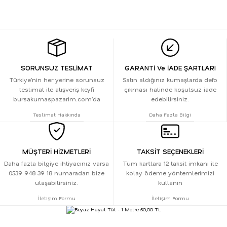
SORUNSUZ TESLİMAT
GARANTİ Ve İADE ŞARTLARI
Türkiye’nin her yerine sorunsuz
Satın aldığınız kumaşlarda defo
teslimat ile alışveriş keyfi
çıkması halinde koşulsuz iade
bursakumaspazarim.com’da
edebilirsiniz.
Teslimat Hakkında
Daha Fazla Bilgi
MÜŞTERİ HİZMETLERİ
TAKSİT SEÇENEKLERİ
Daha fazla bilgiye ihtiyacınız varsa
Tüm kartlara 12 taksit imkanı ile
0539 948 39 18 numaradan bize
kolay ödeme yöntemlerimizi
ulaşabilirsiniz.
kullanın
İletişim Formu
İletişim Formu