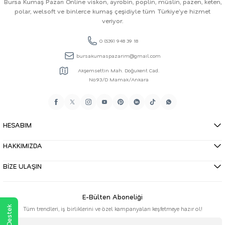
Bursa Kumaş Pazarı Online viskon, ayrobin, poplin, müslin, pazen, keten,
polar, welsoft ve binlerce kumaş çeşidiyle tüm Türkiye'ye hizmet
veriyor.
0 (539) 948 39 18
bursakumaspazarim@gmail.com
Akşemsettin Mah. Doğukent Cad.
No:93/D Mamak/Ankara
HESABIM
HAKKIMIZDA
BİZE ULAŞIN
E-Bülten Aboneliği
Tüm trendleri, iş birliklerini ve özel kampanyaları keşfetmeye hazır ol!