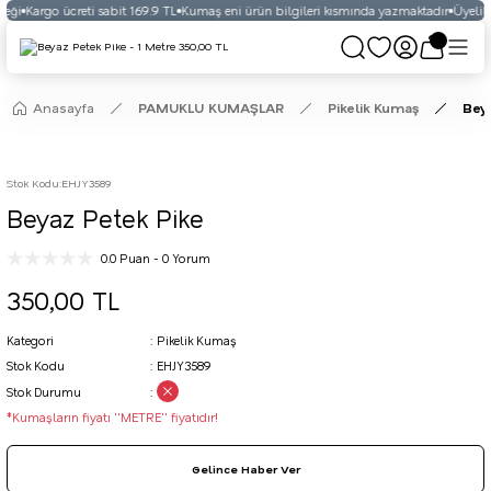
eği
Kargo ücreti sabit 169.9 TL
Kumaş eni ürün bilgileri kısmında yazmaktadır
Üyelikli
Anasayfa
PAMUKLU KUMAŞLAR
Pikelik Kumaş
Bey
Stok Kodu
:
EHJY3589
Beyaz Petek Pike
0.0 Puan - 0 Yorum
350,00 TL
Kategori
Pikelik Kumaş
Stok Kodu
EHJY3589
Stok Durumu
*Kumaşların fiyatı ''METRE'' fiyatıdır!
Gelince Haber Ver