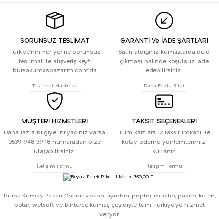
SORUNSUZ TESLİMAT
GARANTİ Ve İADE ŞARTLARI
Türkiye’nin her yerine sorunsuz
Satın aldığınız kumaşlarda defo
teslimat ile alışveriş keyfi
çıkması halinde koşulsuz iade
bursakumaspazarim.com’da
edebilirsiniz.
Teslimat Hakkında
Daha Fazla Bilgi
MÜŞTERİ HİZMETLERİ
TAKSİT SEÇENEKLERİ
Daha fazla bilgiye ihtiyacınız varsa
Tüm kartlara 12 taksit imkanı ile
0539 948 39 18 numaradan bize
kolay ödeme yöntemlerimizi
ulaşabilirsiniz.
kullanın
İletişim Formu
İletişim Formu
Bursa Kumaş Pazarı Online viskon, ayrobin, poplin, müslin, pazen, keten,
polar, welsoft ve binlerce kumaş çeşidiyle tüm Türkiye'ye hizmet
veriyor.