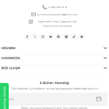
0 (539) 948 39 18
bursakumaspazarim@gmail.com
Akşemsettin Mah. Doğukent Cad.
No:93/D Mamak/Ankara
HESABIM
HAKKIMIZDA
BİZE ULAŞIN
E-Bülten Aboneliği
WhatsApp Destek
Tüm trendleri, iş birliklerini ve özel kampanyaları keşfetmeye hazır ol!
©2026 / bursakumaspazarim.com Tüm Hakları Saklıdır.