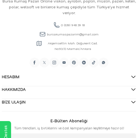
Bursa Kumaş Pazarı Online viskon, ayrobin, poplin, müslin, pazen, keten,
polar, welsoft ve binlerce kumaş çeşidiyle tüm Türkiye'ye hizmet
veriyor.
0 (539) 948 39 18
bursakumaspazarim@gmail.com
Akşemsettin Mah. Doğukent Cad.
No:93/D Mamak/Ankara
HESABIM
HAKKIMIZDA
BİZE ULAŞIN
E-Bülten Aboneliği
Tüm trendleri, iş birliklerini ve özel kampanyaları keşfetmeye hazır ol!