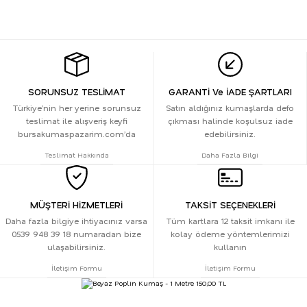
SORUNSUZ TESLİMAT
GARANTİ Ve İADE ŞARTLARI
Türkiye’nin her yerine sorunsuz
Satın aldığınız kumaşlarda defo
teslimat ile alışveriş keyfi
çıkması halinde koşulsuz iade
bursakumaspazarim.com’da
edebilirsiniz.
Teslimat Hakkında
Daha Fazla Bilgi
MÜŞTERİ HİZMETLERİ
TAKSİT SEÇENEKLERİ
Daha fazla bilgiye ihtiyacınız varsa
Tüm kartlara 12 taksit imkanı ile
0539 948 39 18 numaradan bize
kolay ödeme yöntemlerimizi
ulaşabilirsiniz.
kullanın
İletişim Formu
İletişim Formu