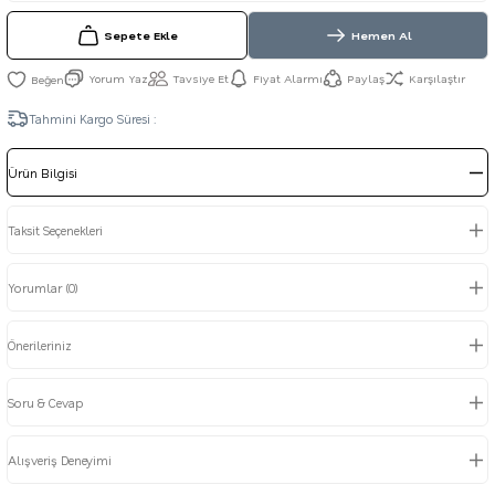
Sepete Ekle
Hemen Al
Yorum Yaz
Tavsiye Et
Fiyat Alarmı
Paylaş
Karşılaştır
Tahmini Kargo Süresi :
Ürün Bilgisi
Taksit Seçenekleri
Yorumlar (0)
Önerileriniz
Soru & Cevap
Alışveriş Deneyimi