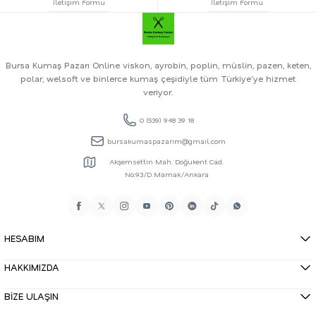
İletişim Formu
İletişim Formu
Bursa Kumaş Pazarı Online viskon, ayrobin, poplin, müslin, pazen, keten,
polar, welsoft ve binlerce kumaş çeşidiyle tüm Türkiye'ye hizmet
veriyor.
0 (539) 948 39 18
bursakumaspazarim@gmail.com
Akşemsettin Mah. Doğukent Cad.
No:93/D Mamak/Ankara
HESABIM
HAKKIMIZDA
BİZE ULAŞIN