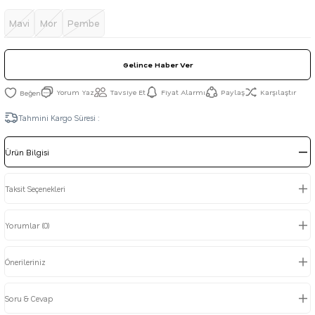
Mavi
Mor
Pembe
Gelince Haber Ver
Yorum Yaz
Tavsiye Et
Fiyat Alarmı
Paylaş
Karşılaştır
Tahmini Kargo Süresi :
Ürün Bilgisi
Taksit Seçenekleri
Yorumlar (0)
Önerileriniz
Soru & Cevap