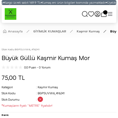
ği
Kargo ücreti sabit 169.9 TL
Kumaş eni ürün bilgileri kısmında yazmaktadır
Üyelikli 
Anasayfa
GİYİMLİK KUMAŞLAR
Kaşmir Kumaş
Büyü
Stok Kodu
:
BGPSUVW6_4f6241
Büyük Güllü Kaşmir Kumaş Mor
0.0 Puan - 0 Yorum
75,00 TL
Kategori
Kaşmir Kumaş
Stok Kodu
BGPSUVW6_4f6241
Stok Durumu
*Kumaşların fiyatı ''METRE'' fiyatıdır!
Renk