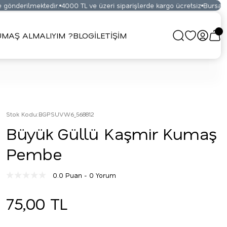
önderilmektedir.
4000 TL ve üzeri siparişlerde kargo ücretsiz
Bursa Kum
MAŞ ALMALIYIM ?
BLOG
İLETİŞİM
Stok Kodu
:
BGPSUVW6_568812
Büyük Güllü Kaşmir Kumaş
Pembe
0.0 Puan - 0 Yorum
75,00 TL