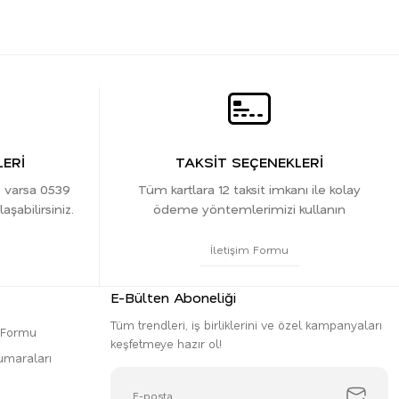
ERİ
TAKSİT SEÇENEKLERİ
z varsa 0539
Tüm kartlara 12 taksit imkanı ile kolay
şabilirsiniz.
ödeme yöntemlerimizi kullanın
İletişim Formu
E-Bülten Aboneliği
Tüm trendleri, iş birliklerini ve özel kampanyaları
m Formu
keşfetmeye hazır ol!
umaraları