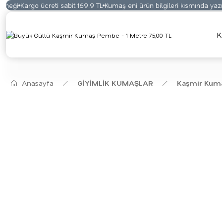
eği
Kargo ücreti sabit 169.9 TL
Kumaş eni ürün bilgileri kısmında yazma
K
Anasayfa
GİYİMLİK KUMAŞLAR
Kaşmir Kum