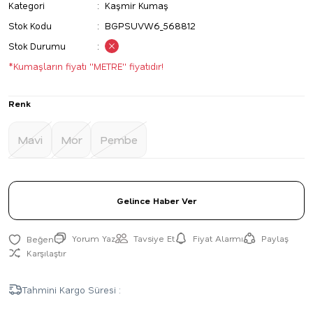
Kategori
Kaşmir Kumaş
Stok Kodu
BGPSUVW6_568812
Stok Durumu
*Kumaşların fiyatı ''METRE'' fiyatıdır!
Renk
Mavi
Mor
Pembe
Gelince Haber Ver
Yorum Yaz
Tavsiye Et
Fiyat Alarmı
Paylaş
Karşılaştır
Tahmini Kargo Süresi :