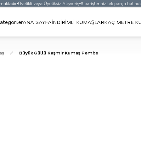
ktadır
Üyelikli veya Üyeliksiz Alışveriş
Siparişleriniz tek parça halinde g
ategoriler
ANA SAYFA
İNDİRİMLİ KUMAŞLAR
KAÇ METRE KU
aş
Büyük Güllü Kaşmir Kumaş Pembe