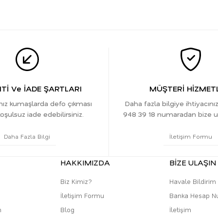
İ Ve İADE ŞARTLARI
MÜŞTERİ HİZMETL
ınız kumaşlarda defo çıkması
Daha fazla bilgiye ihtiyacını
oşulsuz iade edebilirsiniz.
948 39 18 numaradan bize ula
Daha Fazla Bilgi
İletişim Formu
HAKKIMIZDA
BİZE ULAŞIN
Biz Kimiz?
Havale Bildiri
İletişim Formu
Banka Hesap N
m
Blog
İletişim