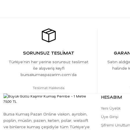
SORUNSUZ TESLİMAT
GARANT
Türkiye’nin her yerine sorunsuz teslimat
Satın aldığ
ile alışveriş keyfi
halinde k
bursakumaspazarim.com’da
Teslimat Hakkında
HESABIM
Yeni Üyelik
Bursa Kumaş Pazarı Online viskon, ayrobin,
Üye Girişi
poplin, müslin, pazen, keten, polar, welsoft
Şifremi Unuttu
ve binlerce kumaş çeşidiyle tüm Türkiye'ye