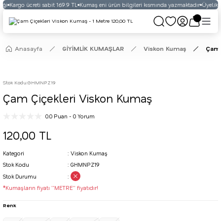
ği
Kargo ücreti sabit 169.9 TL
Kumaş eni ürün bilgileri kısmında yazmaktadır
Üyelikli 
Anasayfa
GİYİMLİK KUMAŞLAR
Viskon Kumaş
Çam 
Stok Kodu
:
GHMNPZ19
Çam Çiçekleri Viskon Kumaş
0.0 Puan - 0 Yorum
120,00 TL
Kategori
Viskon Kumaş
Stok Kodu
GHMNPZ19
Stok Durumu
*Kumaşların fiyatı ''METRE'' fiyatıdır!
Renk