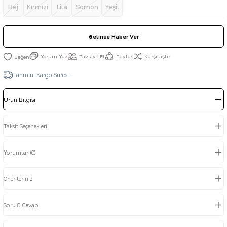
Bej
Kırmızı
Lila
Somon
Yeşil
Gelince Haber Ver
Yorum Yaz
Tavsiye Et
Paylaş
Karşılaştır
Tahmini Kargo Süresi :
Ürün Bilgisi
Taksit Seçenekleri
Yorumlar (0)
Önerileriniz
Soru & Cevap