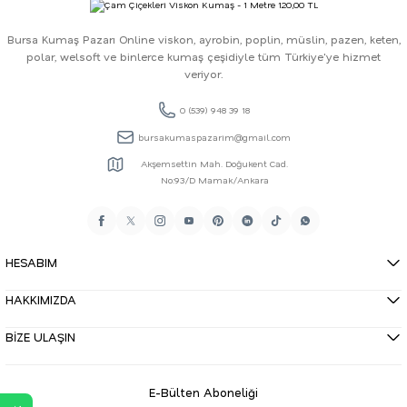
Bursa Kumaş Pazarı Online viskon, ayrobin, poplin, müslin, pazen, keten,
polar, welsoft ve binlerce kumaş çeşidiyle tüm Türkiye'ye hizmet
veriyor.
0 (539) 948 39 18
bursakumaspazarim@gmail.com
Akşemsettin Mah. Doğukent Cad.
No:93/D Mamak/Ankara
HESABIM
HAKKIMIZDA
BİZE ULAŞIN
E-Bülten Aboneliği