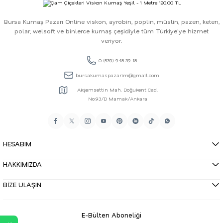
Bursa Kumaş Pazarı Online viskon, ayrobin, poplin, müslin, pazen, keten,
polar, welsoft ve binlerce kumaş çeşidiyle tüm Türkiye'ye hizmet
veriyor.
0 (539) 948 39 18
bursakumaspazarim@gmail.com
Akşemsettin Mah. Doğukent Cad.
No:93/D Mamak/Ankara
HESABIM
HAKKIMIZDA
BİZE ULAŞIN
E-Bülten Aboneliği