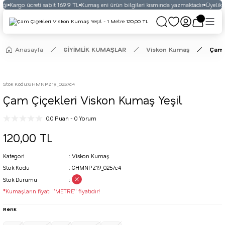
ği
Kargo ücreti sabit 169.9 TL
Kumaş eni ürün bilgileri kısmında yazmaktadır
Üyelikli 
Anasayfa
GİYİMLİK KUMAŞLAR
Viskon Kumaş
Çam 
Stok Kodu
:
GHMNPZ19_0257c4
Çam Çiçekleri Viskon Kumaş Yeşil
0.0 Puan - 0 Yorum
120,00 TL
Kategori
Viskon Kumaş
Stok Kodu
GHMNPZ19_0257c4
Stok Durumu
*Kumaşların fiyatı ''METRE'' fiyatıdır!
Renk