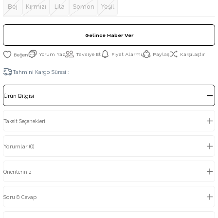
Bej
Kırmızı
Lila
Somon
Yeşil
Gelince Haber Ver
Yorum Yaz
Tavsiye Et
Fiyat Alarmı
Paylaş
Karşılaştır
Tahmini Kargo Süresi :
Ürün Bilgisi
Taksit Seçenekleri
Yorumlar (0)
Önerileriniz
Soru & Cevap