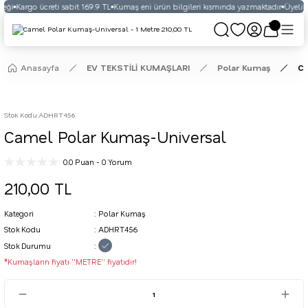
eği
Kargo ücreti sabit 169.9 TL
Kumaş eni ürün bilgileri kısmında yazmaktadır
Üyelikli
Anasayfa
EV TEKSTİLİ KUMAŞLARI
Polar Kumaş
Ca
Stok Kodu
:
ADHRT456
Camel Polar Kumaş-Universal
0.0 Puan - 0 Yorum
210,00 TL
Kategori
Polar Kumaş
Stok Kodu
ADHRT456
Stok Durumu
*Kumaşların fiyatı ''METRE'' fiyatıdır!