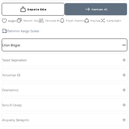
Sepete Ekle
Hemen Al
Yorum Yaz
Tavsiye Et
Fiyat Alarmı
Paylaş
Karşılaştır
Tahmini Kargo Süresi :
Ürün Bilgisi
Taksit Seçenekleri
Yorumlar (0)
Önerileriniz
Soru & Cevap
Alışveriş Deneyimi