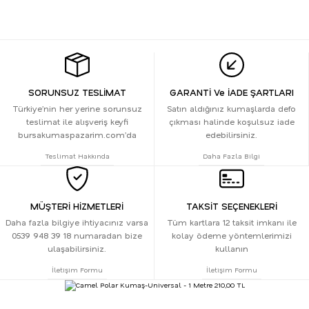
SORUNSUZ TESLİMAT
GARANTİ Ve İADE ŞARTLARI
Türkiye’nin her yerine sorunsuz
Satın aldığınız kumaşlarda defo
teslimat ile alışveriş keyfi
çıkması halinde koşulsuz iade
bursakumaspazarim.com’da
edebilirsiniz.
Teslimat Hakkında
Daha Fazla Bilgi
MÜŞTERİ HİZMETLERİ
TAKSİT SEÇENEKLERİ
Daha fazla bilgiye ihtiyacınız varsa
Tüm kartlara 12 taksit imkanı ile
0539 948 39 18 numaradan bize
kolay ödeme yöntemlerimizi
ulaşabilirsiniz.
kullanın
İletişim Formu
İletişim Formu