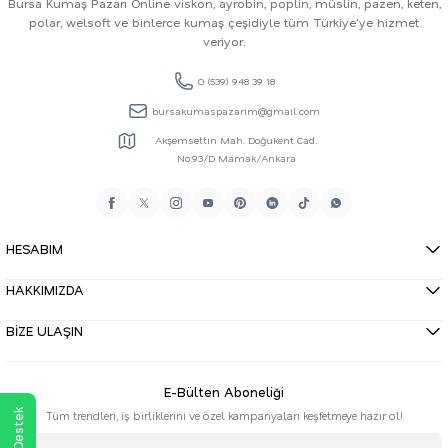
Bursa Kumaş Pazarı Online viskon, ayrobin, poplin, müslin, pazen, keten,
polar, welsoft ve binlerce kumaş çeşidiyle tüm Türkiye'ye hizmet
veriyor.
0 (539) 948 39 18
bursakumaspazarim@gmail.com
Akşemsettin Mah. Doğukent Cad.
No:93/D Mamak/Ankara
HESABIM
HAKKIMIZDA
BİZE ULAŞIN
E-Bülten Aboneliği
Tüm trendleri, iş birliklerini ve özel kampanyaları keşfetmeye hazır ol!