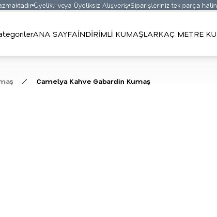
maktadır
Üyelikli veya Üyeliksiz Alışveriş
Siparişleriniz tek parça halinde
ategoriler
ANA SAYFA
İNDİRİMLİ KUMAŞLAR
KAÇ METRE KU
umaş
Camelya Kahve Gabardin Kumaş