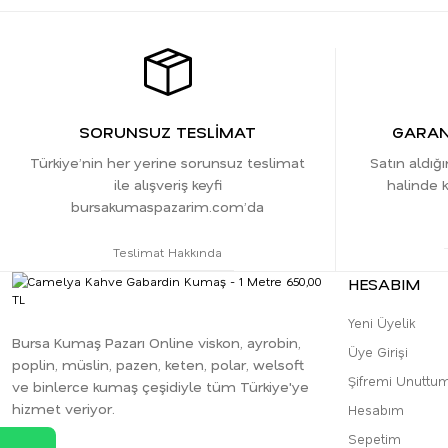
SORUNSUZ TESLİMAT
GARANT
Türkiye’nin her yerine sorunsuz teslimat
Satın aldığ
ile alışveriş keyfi
halinde k
bursakumaspazarim.com’da
Teslimat Hakkında
HESABIM
Yeni Üyelik
Bursa Kumaş Pazarı Online viskon, ayrobin,
Üye Girişi
poplin, müslin, pazen, keten, polar, welsoft
Şifremi Unuttu
ve binlerce kumaş çeşidiyle tüm Türkiye'ye
hizmet veriyor.
Hesabım
Sepetim