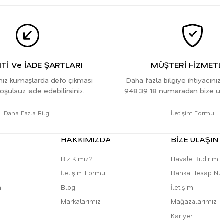
İ Ve İADE ŞARTLARI
MÜŞTERİ HİZMETL
ınız kumaşlarda defo çıkması
Daha fazla bilgiye ihtiyacını
oşulsuz iade edebilirsiniz.
948 39 18 numaradan bize ula
Daha Fazla Bilgi
İletişim Formu
HAKKIMIZDA
BİZE ULAŞIN
Biz Kimiz?
Havale Bildiri
İletişim Formu
Banka Hesap N
m
Blog
İletişim
Markalarımız
Mağazalarımız
Kariyer