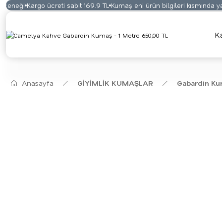
eneği
Kargo ücreti sabit 169.9 TL
Kumaş eni ürün bilgileri kısmında yaz
K
Anasayfa
GİYİMLİK KUMAŞLAR
Gabardin K