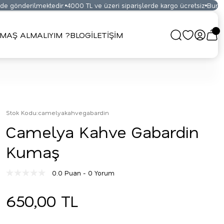
 gönderilmektedir.
4000 TL ve üzeri siparişlerde kargo ücretsiz
Bursa K
MAŞ ALMALIYIM ?
BLOG
İLETİŞİM
Stok Kodu
:
camelyakahvegabardin
Camelya Kahve Gabardin
Kumaş
0.0 Puan - 0 Yorum
650,00 TL