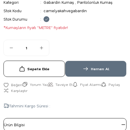
Kategori
Gabardin Kumaş
,
Pantolonluk Kumaş
Stok Kodu
camelyakahvegabardin
Stok Durumu
*Kumaşların fiyatı ''METRE'' fiyatıdır!
Sepete Ekle
Hemen Al
Yorum Yaz
Tavsiye Et
Fiyat Alarmı
Paylaş
Karşılaştır
Tahmini Kargo Süresi :
Ürün Bilgisi