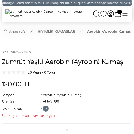
ği
Kargo ücreti sabit 169.9 TL
Kumaş eni ürün bilgileri kısmında yazmaktadır
Üyelikli 
Anasayfa
GİYİMLİK KUMAŞLAR
Aerobin-Ayrobin Kumaş
Stok Kodu
:
AUVX1389
Zümrüt Yeşili Aerobin (Ayrobin) Kumaş
0.0 Puan - 0 Yorum
120,00 TL
Kategori
Aerobin-Ayrobin Kumaş
Stok Kodu
AUVX1389
Stok Durumu
*Kumaşların fiyatı ''METRE'' fiyatıdır!