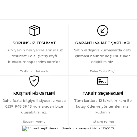
SORUNSUZ TESLİMAT
GARANTİ Ve İADE ŞARTLARI
Türkiye’nin her yerine sorunsuz
Satın aldığınız kumaşlarda defo
teslimat ile alışveriş keyfi
çıkması halinde koşulsuz iade
bursakumaspazarim.com’da
edebilirsiniz.
Teslimat Hakkında
Daha Fazla Bilgi
MÜŞTERİ HİZMETLERİ
TAKSİT SEÇENEKLERİ
Daha fazla bilgiye ihtiyacınız varsa
Tüm kartlara 12 taksit imkanı ile
0539 948 39 18 numaradan bize
kolay ödeme yöntemlerimizi
ulaşabilirsiniz.
kullanın
İletişim Formu
İletişim Formu