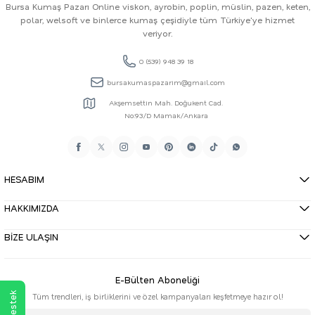
Bursa Kumaş Pazarı Online viskon, ayrobin, poplin, müslin, pazen, keten,
polar, welsoft ve binlerce kumaş çeşidiyle tüm Türkiye'ye hizmet
veriyor.
0 (539) 948 39 18
bursakumaspazarim@gmail.com
Akşemsettin Mah. Doğukent Cad.
No:93/D Mamak/Ankara
HESABIM
HAKKIMIZDA
BİZE ULAŞIN
E-Bülten Aboneliği
Tüm trendleri, iş birliklerini ve özel kampanyaları keşfetmeye hazır ol!