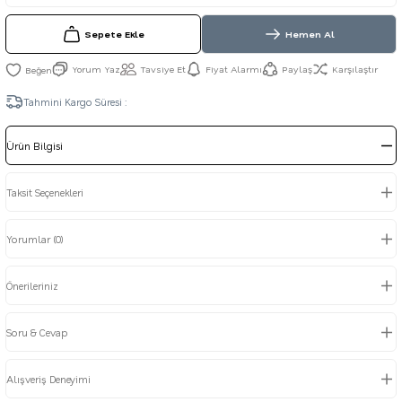
Sepete Ekle
Hemen Al
Yorum Yaz
Tavsiye Et
Fiyat Alarmı
Paylaş
Karşılaştır
Tahmini Kargo Süresi :
Ürün Bilgisi
Taksit Seçenekleri
Yorumlar (0)
Önerileriniz
Soru & Cevap
Alışveriş Deneyimi