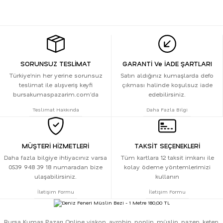
SORUNSUZ TESLİMAT
GARANTİ Ve İADE ŞARTLARI
Türkiye’nin her yerine sorunsuz
Satın aldığınız kumaşlarda defo
teslimat ile alışveriş keyfi
çıkması halinde koşulsuz iade
bursakumaspazarim.com’da
edebilirsiniz.
Teslimat Hakkında
Daha Fazla Bilgi
MÜŞTERİ HİZMETLERİ
TAKSİT SEÇENEKLERİ
Daha fazla bilgiye ihtiyacınız varsa
Tüm kartlara 12 taksit imkanı ile
0539 948 39 18 numaradan bize
kolay ödeme yöntemlerimizi
ulaşabilirsiniz.
kullanın
İletişim Formu
İletişim Formu
Bursa Kumaş Pazarı Online viskon, ayrobin, poplin, müslin, pazen, keten,