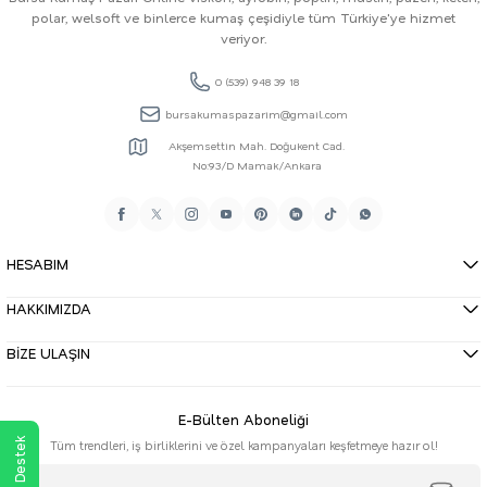
polar, welsoft ve binlerce kumaş çeşidiyle tüm Türkiye'ye hizmet
veriyor.
0 (539) 948 39 18
bursakumaspazarim@gmail.com
Akşemsettin Mah. Doğukent Cad.
No:93/D Mamak/Ankara
HESABIM
HAKKIMIZDA
BİZE ULAŞIN
E-Bülten Aboneliği
Tüm trendleri, iş birliklerini ve özel kampanyaları keşfetmeye hazır ol!