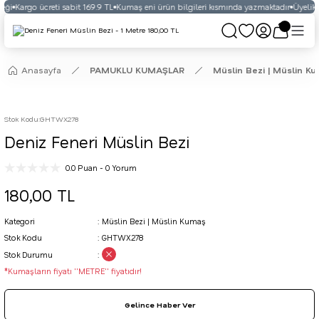
eği
Kargo ücreti sabit 169.9 TL
Kumaş eni ürün bilgileri kısmında yazmaktadır
Üyelikli
Anasayfa
PAMUKLU KUMAŞLAR
Müslin Bezi | Müslin K
Stok Kodu
:
GHTWX278
Deniz Feneri Müslin Bezi
0.0 Puan - 0 Yorum
180,00 TL
Kategori
Müslin Bezi | Müslin Kumaş
Stok Kodu
GHTWX278
Stok Durumu
*Kumaşların fiyatı ''METRE'' fiyatıdır!
Gelince Haber Ver