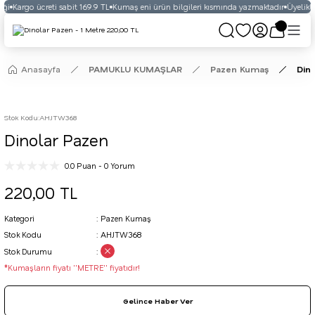
ği
Kargo ücreti sabit 169.9 TL
Kumaş eni ürün bilgileri kısmında yazmaktadır
Üyelikli 
Anasayfa
PAMUKLU KUMAŞLAR
Pazen Kumaş
Din
Stok Kodu
:
AHJTW368
Dinolar Pazen
0.0 Puan - 0 Yorum
220,00 TL
Kategori
Pazen Kumaş
Stok Kodu
AHJTW368
Stok Durumu
*Kumaşların fiyatı ''METRE'' fiyatıdır!
Gelince Haber Ver