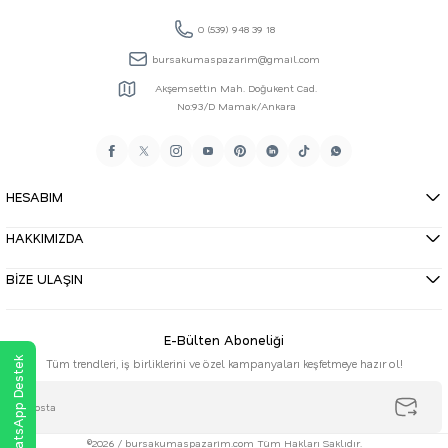
0 (539) 948 39 18
bursakumaspazarim@gmail.com
Akşemsettin Mah. Doğukent Cad.
No:93/D Mamak/Ankara
HESABIM
HAKKIMIZDA
BİZE ULAŞIN
E-Bülten Aboneliği
WhatsApp Destek
Tüm trendleri, iş birliklerini ve özel kampanyaları keşfetmeye hazır ol!
©2026 / bursakumaspazarim.com Tüm Hakları Saklıdır.