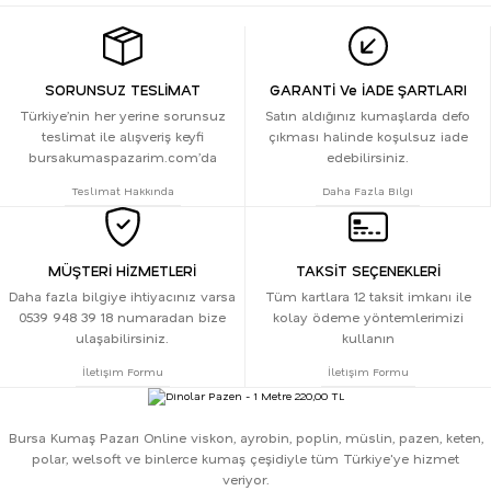
SORUNSUZ TESLİMAT
GARANTİ Ve İADE ŞARTLARI
Türkiye’nin her yerine sorunsuz
Satın aldığınız kumaşlarda defo
teslimat ile alışveriş keyfi
çıkması halinde koşulsuz iade
bursakumaspazarim.com’da
edebilirsiniz.
Teslimat Hakkında
Daha Fazla Bilgi
MÜŞTERİ HİZMETLERİ
TAKSİT SEÇENEKLERİ
Daha fazla bilgiye ihtiyacınız varsa
Tüm kartlara 12 taksit imkanı ile
0539 948 39 18 numaradan bize
kolay ödeme yöntemlerimizi
ulaşabilirsiniz.
kullanın
İletişim Formu
İletişim Formu
Bursa Kumaş Pazarı Online viskon, ayrobin, poplin, müslin, pazen, keten,
polar, welsoft ve binlerce kumaş çeşidiyle tüm Türkiye'ye hizmet
veriyor.