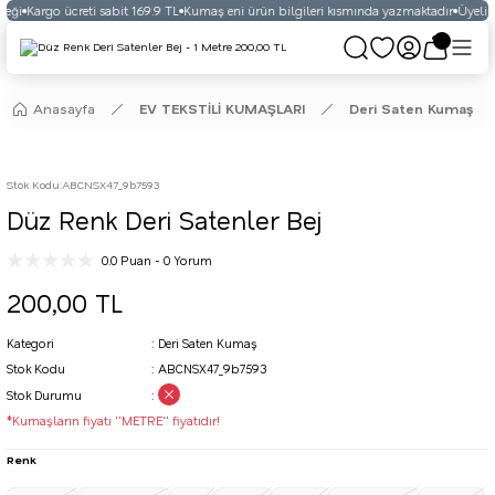
eği
Kargo ücreti sabit 169.9 TL
Kumaş eni ürün bilgileri kısmında yazmaktadır
Üyelikli
Anasayfa
EV TEKSTİLİ KUMAŞLARI
Deri Saten Kumaş
Stok Kodu
:
ABCNSX47_9b7593
Düz Renk Deri Satenler Bej
0.0 Puan - 0 Yorum
200,00 TL
Kategori
Deri Saten Kumaş
Stok Kodu
ABCNSX47_9b7593
Stok Durumu
*Kumaşların fiyatı ''METRE'' fiyatıdır!
Renk