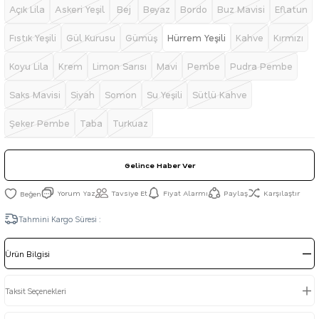
Açık Lila
Askeri Yeşil
Bej
Beyaz
Bordo
Buz Mavisi
Eflatun
Fıstık Yeşili
Gül Kurusu
Gümüş
Hürrem Yeşili
Kahve
Kırmızı
Koyu Lila
Krem
Limon Sarısı
Mavi
Pembe
Pudra Pembe
Saks Mavisi
Siyah
Somon
Su Yeşili
Sütlü Kahve
Şeker Pembe
Taba
Turkuaz
Gelince Haber Ver
Yorum Yaz
Tavsiye Et
Fiyat Alarmı
Paylaş
Karşılaştır
Tahmini Kargo Süresi :
Ürün Bilgisi
Taksit Seçenekleri