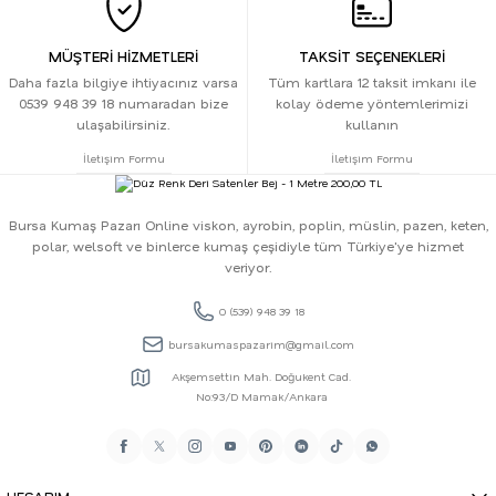
MÜŞTERİ HİZMETLERİ
TAKSİT SEÇENEKLERİ
Daha fazla bilgiye ihtiyacınız varsa
Tüm kartlara 12 taksit imkanı ile
0539 948 39 18 numaradan bize
kolay ödeme yöntemlerimizi
ulaşabilirsiniz.
kullanın
İletişim Formu
İletişim Formu
Bursa Kumaş Pazarı Online viskon, ayrobin, poplin, müslin, pazen, keten,
polar, welsoft ve binlerce kumaş çeşidiyle tüm Türkiye'ye hizmet
veriyor.
0 (539) 948 39 18
bursakumaspazarim@gmail.com
Akşemsettin Mah. Doğukent Cad.
No:93/D Mamak/Ankara