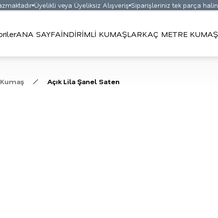
maktadır
Üyelikli veya Üyeliksiz Alışveriş
Siparişleriniz tek parça halinde
riler
ANA SAYFA
İNDİRİMLİ KUMAŞLAR
KAÇ METRE KUMAŞ 
 Kumaş
Açık Lila Şanel Saten