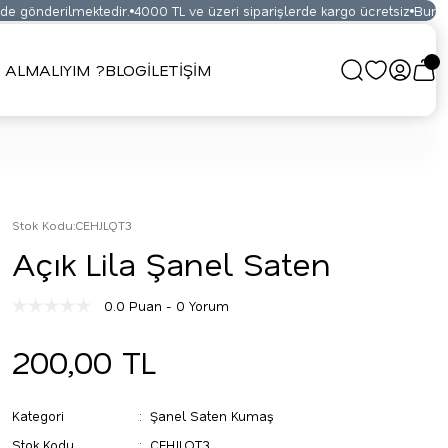
 gönderilmektedir.
4000 TL ve üzeri siparişlerde kargo ücretsiz
Bursa K
ALMALIYIM ?
BLOG
İLETİŞİM
Stok Kodu
:
CEHJLQT3
Açık Lila Şanel Saten
0.0 Puan - 0 Yorum
200,00 TL
Kategori
Şanel Saten Kumaş
Stok Kodu
CEHJLQT3