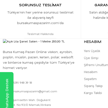
SORUNSUZ TESLİMAT
GARANT
Türkiye’nin her yerine sorunsuz teslimat
Satın aldığ
ile alışveriş keyfi
halinde k
bursakumaspazarim.com’da
Teslimat Hakkında
HESABIM
Yeni Üyelik
Bursa Kumaş Pazarı Online viskon, ayrobin,
poplin, müslin, pazen, keten, polar, welsoft
Üye Girişi
ve binlerce kumaş çeşidiyle tüm Türkiye'ye
Şifremi Unuttu
hizmet veriyor.
Hesabım
Sepetim
WhatsApp Destek
0 (539) 948 39 18
Sipariş Takip
bursakumaspazarim@gmail.com
Kargo Takibi
Akşemsettin Mah. Doğukent
Cad. No:93/D Mamak/Ankara