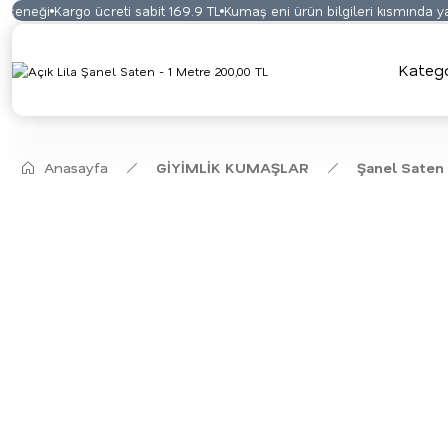
eneği
Kargo ücreti sabit 169.9 TL
Kumaş eni ürün bilgileri kısmında yaz
Katego
Anasayfa
GİYİMLİK KUMAŞLAR
Şanel Saten