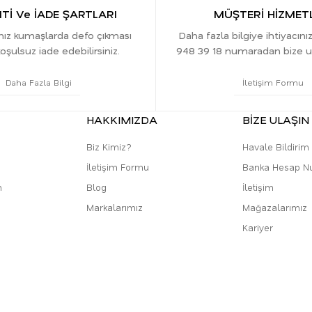
İ Ve İADE ŞARTLARI
MÜŞTERİ HİZMETL
ınız kumaşlarda defo çıkması
Daha fazla bilgiye ihtiyacını
oşulsuz iade edebilirsiniz.
948 39 18 numaradan bize ula
Daha Fazla Bilgi
İletişim Formu
HAKKIMIZDA
BİZE ULAŞIN
Biz Kimiz?
Havale Bildiri
İletişim Formu
Banka Hesap N
m
Blog
İletişim
Markalarımız
Mağazalarımız
Kariyer