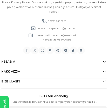
Bursa Kumaş Pazarı Online viskon, ayrobin, poplin, müslin, pazen, keten,
polar, welsoft ve binlerce kumaş çeşidiyle tüm Türkiye'ye hizmet
veriyor.
0 (539) 948 39 18
bursakumaspazarim@gmail.com
Akşemsettin Mah. Doğukent Cad.
No:93/D Mamak/Ankara
HESABIM
HAKKIMIZDA
BİZE ULAŞIN
E-Bülten Aboneliği
Tüm trendleri, iş birliklerini ve özel kampanyaları keşfetmeye hazır ol!