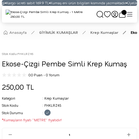
eği
Kargo ücreti sabit 169.9 TL
Kumaş eni ürün bilgileri kısmında yazmaktadır
Üyelikli
Anasayfa
GİYİMLİK KUMAŞLAR
Krep Kumaşlar
Eko
Stok Kodu
:
FHKLRZ45
Ekose-Çizgi Pembe Simli Krep Kumaş
0.0 Puan - 0 Yorum
250,00 TL
Kategori
Krep Kumaşlar
Stok Kodu
FHKLRZ45
Stok Durumu
*Kumaşların fiyatı ''METRE'' fiyatıdır!