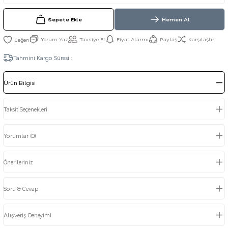
Sepete Ekle
Hemen Al
Yorum Yaz
Tavsiye Et
Fiyat Alarmı
Paylaş
Karşılaştır
Tahmini Kargo Süresi :
Ürün Bilgisi
Taksit Seçenekleri
Yorumlar (0)
Önerileriniz
Soru & Cevap
Alışveriş Deneyimi