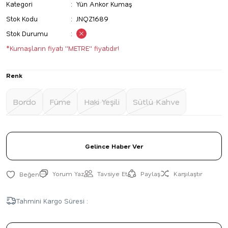
Kategori
Yün Ankor Kumaş
Stok Kodu
JNQZ1689
Stok Durumu
*Kumaşların fiyatı ''METRE'' fiyatıdır!
Renk
Bordo
Füme
Haki Yeşili
Sütlü Kahve
Gelince Haber Ver
Yorum Yaz
Tavsiye Et
Paylaş
Karşılaştır
Tahmini Kargo Süresi :