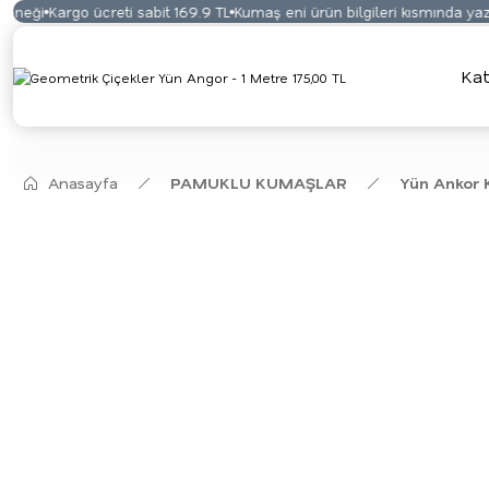
neği
Kargo ücreti sabit 169.9 TL
Kumaş eni ürün bilgileri kısmında yazma
Kat
Anasayfa
PAMUKLU KUMAŞLAR
Yün Ankor