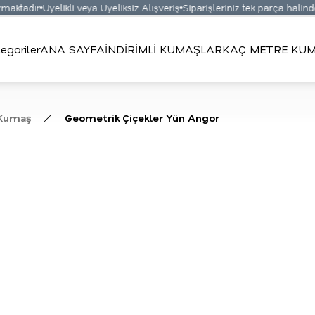
ktadır
Üyelikli veya Üyeliksiz Alışveriş
Siparişleriniz tek parça halinde 
egoriler
ANA SAYFA
İNDİRİMLİ KUMAŞLAR
KAÇ METRE KUM
 Kumaş
Geometrik Çiçekler Yün Angor