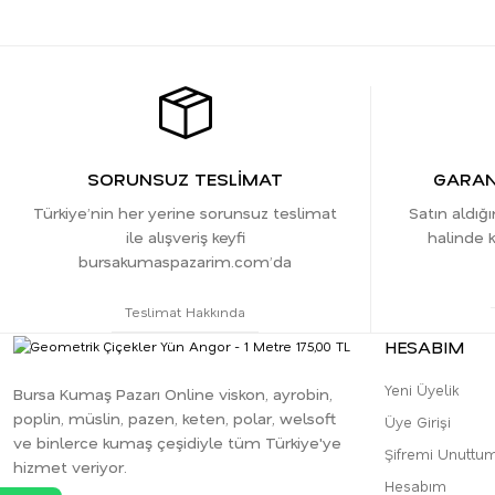
SORUNSUZ TESLİMAT
GARANT
Türkiye’nin her yerine sorunsuz teslimat
Satın aldığ
ile alışveriş keyfi
halinde k
bursakumaspazarim.com’da
Teslimat Hakkında
HESABIM
Yeni Üyelik
Bursa Kumaş Pazarı Online viskon, ayrobin,
poplin, müslin, pazen, keten, polar, welsoft
Üye Girişi
ve binlerce kumaş çeşidiyle tüm Türkiye'ye
Şifremi Unuttu
hizmet veriyor.
Hesabım