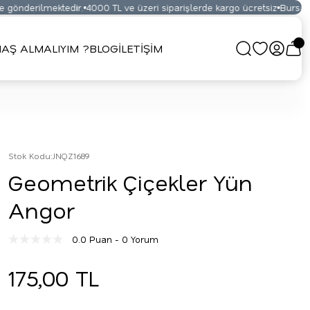
gönderilmektedir.
4000 TL ve üzeri siparişlerde kargo ücretsiz
Bursa Kum
AŞ ALMALIYIM ?
BLOG
İLETİŞİM
Stok Kodu
:
JNQZ1689
Geometrik Çiçekler Yün
Angor
0.0 Puan - 0 Yorum
175,00 TL