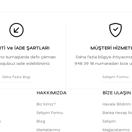
İ Ve İADE ŞARTLARI
MÜŞTERİ HİZMETL
ınız kumaşlarda defo çıkması
Daha fazla bilgiye ihtiyacını
oşulsuz iade edebilirsiniz.
948 39 18 numaradan bize ula
Daha Fazla Bilgi
İletişim Formu
HAKKIMIZDA
BİZE ULAŞIN
Biz Kimiz?
Havale Bildiri
İletişim Formu
Banka Hesap N
m
Blog
İletişim
Markalarımız
Mağazalarımız