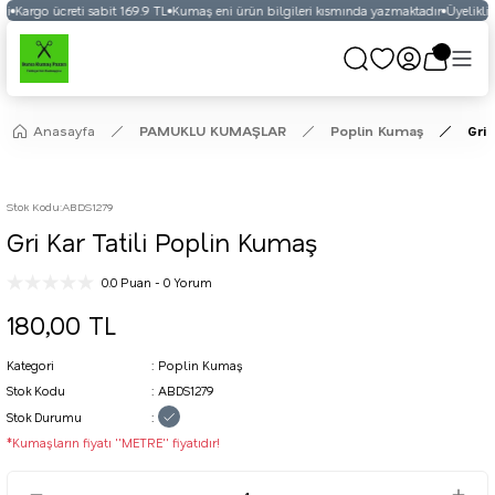
i
Kargo ücreti sabit 169.9 TL
Kumaş eni ürün bilgileri kısmında yazmaktadır
Üyelikli v
Anasayfa
PAMUKLU KUMAŞLAR
Poplin Kumaş
Gri 
Stok Kodu
:
ABDS1279
Gri Kar Tatili Poplin Kumaş
0.0 Puan - 0 Yorum
180,00 TL
Kategori
Poplin Kumaş
Stok Kodu
ABDS1279
Stok Durumu
*Kumaşların fiyatı ''METRE'' fiyatıdır!