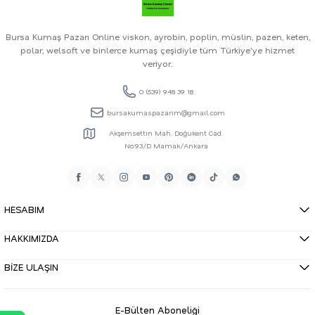
Bursa Kumaş Pazarı Online viskon, ayrobin, poplin, müslin, pazen, keten,
polar, welsoft ve binlerce kumaş çeşidiyle tüm Türkiye'ye hizmet
veriyor.
0 (539) 948 39 18
bursakumaspazarim@gmail.com
Akşemsettin Mah. Doğukent Cad.
No:93/D Mamak/Ankara
HESABIM
HAKKIMIZDA
BİZE ULAŞIN
E-Bülten Aboneliği