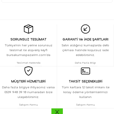
SORUNSUZ TESLİMAT
GARANTİ Ve İADE ŞARTLARI
Türkiye’nin her yerine sorunsuz
Satın aldığınız kumaşlarda defo
teslimat ile alışveriş keyfi
çıkması halinde koşulsuz iade
bursakumaspazarim.com’da
edebilirsiniz.
Teslimat Hakkında
Daha Fazla Bilgi
MÜŞTERİ HİZMETLERİ
TAKSİT SEÇENEKLERİ
Daha fazla bilgiye ihtiyacınız varsa
Tüm kartlara 12 taksit imkanı ile
0539 948 39 18 numaradan bize
kolay ödeme yöntemlerimizi
ulaşabilirsiniz.
kullanın
İletişim Formu
İletişim Formu