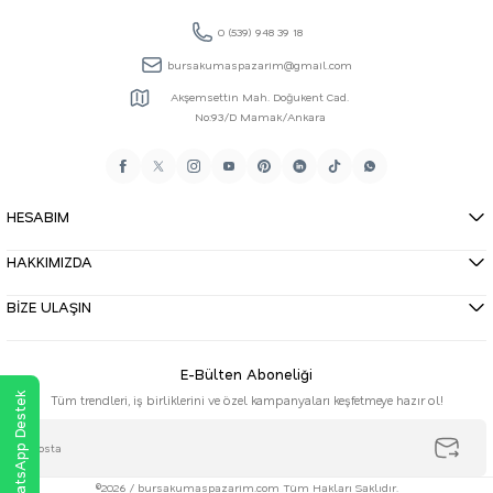
0 (539) 948 39 18
bursakumaspazarim@gmail.com
Akşemsettin Mah. Doğukent Cad.
No:93/D Mamak/Ankara
HESABIM
HAKKIMIZDA
BİZE ULAŞIN
E-Bülten Aboneliği
WhatsApp Destek
Tüm trendleri, iş birliklerini ve özel kampanyaları keşfetmeye hazır ol!
©2026 / bursakumaspazarim.com Tüm Hakları Saklıdır.