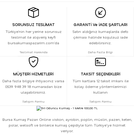
SORUNSUZ TESLİMAT
GARANTİ Ve İADE ŞARTLARI
Türkiye’nin her yerine sorunsuz
Satın aldığınız kumaşlarda defo
teslimat ile alışveriş keyfi
çıkması halinde koşulsuz iade
bursakumaspazarim.com’da
edebilirsiniz.
Teslimat Hakkında
Daha Fazla Bilgi
MÜŞTERİ HİZMETLERİ
TAKSİT SEÇENEKLERİ
Daha fazla bilgiye ihtiyacınız varsa
Tüm kartlara 12 taksit imkanı ile
0539 948 39 18 numaradan bize
kolay ödeme yöntemlerimizi
ulaşabilirsiniz.
kullanın
İletişim Formu
İletişim Formu
Bursa Kumaş Pazarı Online viskon, ayrobin, poplin, müslin, pazen, keten,
polar, welsoft ve binlerce kumaş çeşidiyle tüm Türkiye'ye hizmet
veriyor.