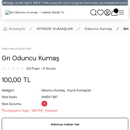
ği
Kargo ücreti sabit 169.9 TL
Kumaş eni ürün bilgileri kısmında yazmaktadır
Üyelikli 
Anasayfa
GİYİMLİK KUMAŞLAR
Oduncu Kumaş
Gri
Stok Kodu
:
KMSXY367
Gri Oduncu Kumaş
0.0 Puan - 0 Yorum
100,00 TL
Kategori
Oduncu Kumaş
,
Kışlık Kumaşlar
Stok Kodu
KMSXY367
Stok Durumu
*Kumaşların fiyatı ''METRE'' fiyatıdır!
Gelince Haber Ver