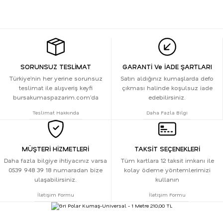
SORUNSUZ TESLİMAT
GARANTİ Ve İADE ŞARTLARI
Türkiye’nin her yerine sorunsuz
Satın aldığınız kumaşlarda defo
teslimat ile alışveriş keyfi
çıkması halinde koşulsuz iade
bursakumaspazarim.com’da
edebilirsiniz.
Teslimat Hakkında
Daha Fazla Bilgi
MÜŞTERİ HİZMETLERİ
TAKSİT SEÇENEKLERİ
Daha fazla bilgiye ihtiyacınız varsa
Tüm kartlara 12 taksit imkanı ile
0539 948 39 18 numaradan bize
kolay ödeme yöntemlerimizi
ulaşabilirsiniz.
kullanın
İletişim Formu
İletişim Formu