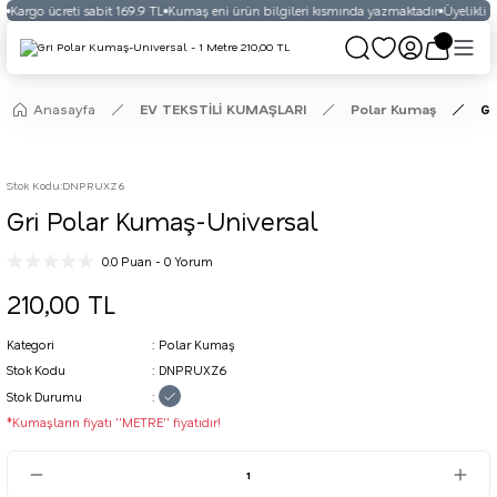
Kargo ücreti sabit 169.9 TL
Kumaş eni ürün bilgileri kısmında yazmaktadır
Üyelikli ve
Anasayfa
EV TEKSTİLİ KUMAŞLARI
Polar Kumaş
Gr
Stok Kodu
:
DNPRUXZ6
Gri Polar Kumaş-Universal
0.0 Puan - 0 Yorum
210,00 TL
Kategori
Polar Kumaş
Stok Kodu
DNPRUXZ6
Stok Durumu
*Kumaşların fiyatı ''METRE'' fiyatıdır!