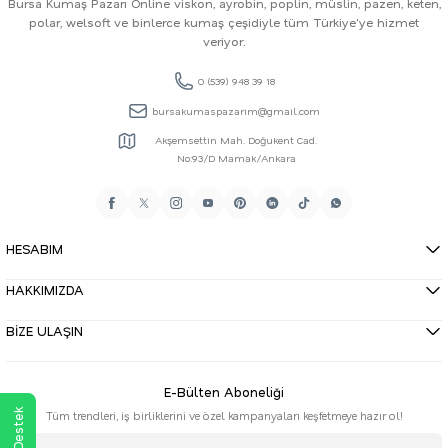
Bursa Kumaş Pazarı Online viskon, ayrobin, poplin, müslin, pazen, keten,
polar, welsoft ve binlerce kumaş çeşidiyle tüm Türkiye'ye hizmet
veriyor.
0 (539) 948 39 18
bursakumaspazarim@gmail.com
Akşemsettin Mah. Doğukent Cad.
No:93/D Mamak/Ankara
HESABIM
HAKKIMIZDA
BİZE ULAŞIN
E-Bülten Aboneliği
Tüm trendleri, iş birliklerini ve özel kampanyaları keşfetmeye hazır ol!