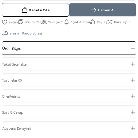
Sepete Ekle
Hemen Al
Yorum Yaz
Tavsiye Et
Fiyat Alarmı
Paylaş
Karşılaştır
Tahmini Kargo Süresi :
Ürün Bilgisi
Taksit Seçenekleri
Yorumlar (0)
Önerileriniz
Soru & Cevap
Alışveriş Deneyimi