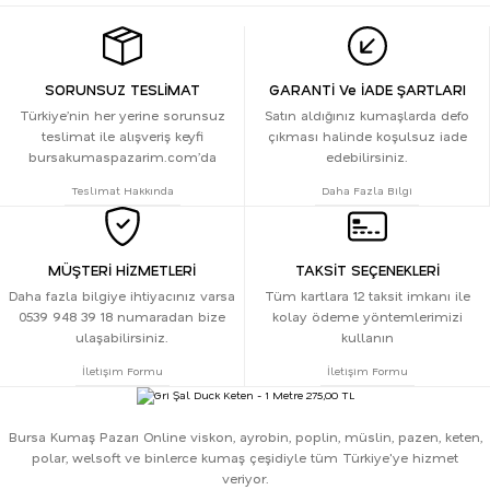
SORUNSUZ TESLİMAT
GARANTİ Ve İADE ŞARTLARI
Türkiye’nin her yerine sorunsuz
Satın aldığınız kumaşlarda defo
teslimat ile alışveriş keyfi
çıkması halinde koşulsuz iade
bursakumaspazarim.com’da
edebilirsiniz.
Teslimat Hakkında
Daha Fazla Bilgi
MÜŞTERİ HİZMETLERİ
TAKSİT SEÇENEKLERİ
Daha fazla bilgiye ihtiyacınız varsa
Tüm kartlara 12 taksit imkanı ile
0539 948 39 18 numaradan bize
kolay ödeme yöntemlerimizi
ulaşabilirsiniz.
kullanın
İletişim Formu
İletişim Formu
Bursa Kumaş Pazarı Online viskon, ayrobin, poplin, müslin, pazen, keten,
polar, welsoft ve binlerce kumaş çeşidiyle tüm Türkiye'ye hizmet
veriyor.