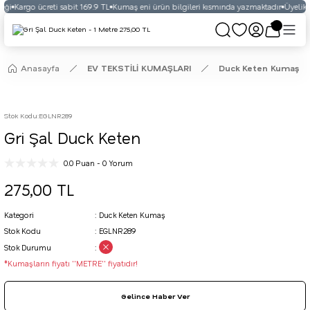
eği
Kargo ücreti sabit 169.9 TL
Kumaş eni ürün bilgileri kısmında yazmaktadır
Üyelikli
Anasayfa
EV TEKSTİLİ KUMAŞLARI
Duck Keten Kumaş
Stok Kodu
:
EGLNR289
Gri Şal Duck Keten
0.0 Puan - 0 Yorum
275,00 TL
Kategori
Duck Keten Kumaş
Stok Kodu
EGLNR289
Stok Durumu
*Kumaşların fiyatı ''METRE'' fiyatıdır!
Gelince Haber Ver