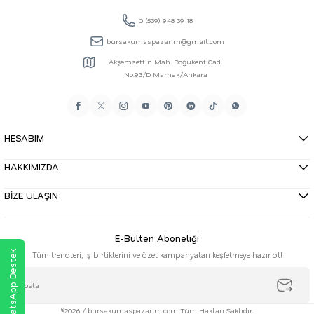
0 (539) 948 39 18
bursakumaspazarim@gmail.com
Akşemsettin Mah. Doğukent Cad.
No:93/D Mamak/Ankara
HESABIM
HAKKIMIZDA
BİZE ULAŞIN
E-Bülten Aboneliği
WhatsApp Destek
Tüm trendleri, iş birliklerini ve özel kampanyaları keşfetmeye hazır ol!
©2026 / bursakumaspazarim.com Tüm Hakları Saklıdır.