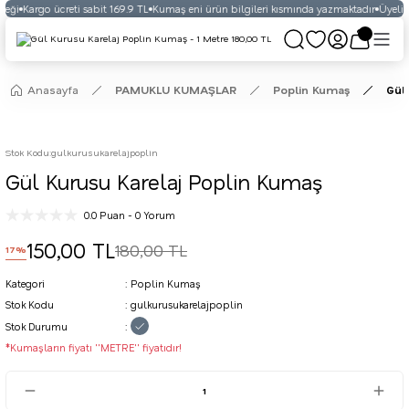
eği
Kargo ücreti sabit 169.9 TL
Kumaş eni ürün bilgileri kısmında yazmaktadır
Üyelikl
Anasayfa
PAMUKLU KUMAŞLAR
Poplin Kumaş
Gül
Stok Kodu
:
gulkurusukarelajpoplin
Gül Kurusu Karelaj Poplin Kumaş
0.0 Puan - 0 Yorum
150,00 TL
180,00 TL
17%
Kategori
Poplin Kumaş
Stok Kodu
gulkurusukarelajpoplin
Stok Durumu
*Kumaşların fiyatı ''METRE'' fiyatıdır!