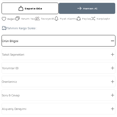
Sepete Ekle
Hemen Al
Yorum Yaz
Tavsiye Et
Fiyat Alarmı
Paylaş
Karşılaştır
Tahmini Kargo Süresi :
Ürün Bilgisi
Taksit Seçenekleri
Yorumlar (0)
Önerileriniz
Soru & Cevap
Alışveriş Deneyimi