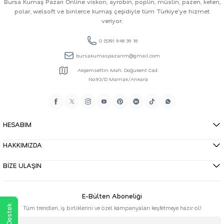
Bursa Kumaş Pazarı Online viskon, ayrobin, poplin, müslin, pazen, keten,
polar, welsoft ve binlerce kumaş çeşidiyle tüm Türkiye'ye hizmet
veriyor.
0 (539) 948 39 18
bursakumaspazarim@gmail.com
Akşemsettin Mah. Doğukent Cad.
No:93/D Mamak/Ankara
HESABIM
HAKKIMIZDA
BİZE ULAŞIN
E-Bülten Aboneliği
Tüm trendleri, iş birliklerini ve özel kampanyaları keşfetmeye hazır ol!