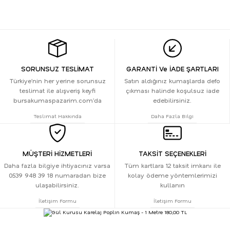
SORUNSUZ TESLİMAT
GARANTİ Ve İADE ŞARTLARI
Türkiye’nin her yerine sorunsuz
Satın aldığınız kumaşlarda defo
teslimat ile alışveriş keyfi
çıkması halinde koşulsuz iade
bursakumaspazarim.com’da
edebilirsiniz.
Teslimat Hakkında
Daha Fazla Bilgi
MÜŞTERİ HİZMETLERİ
TAKSİT SEÇENEKLERİ
Daha fazla bilgiye ihtiyacınız varsa
Tüm kartlara 12 taksit imkanı ile
0539 948 39 18 numaradan bize
kolay ödeme yöntemlerimizi
ulaşabilirsiniz.
kullanın
İletişim Formu
İletişim Formu