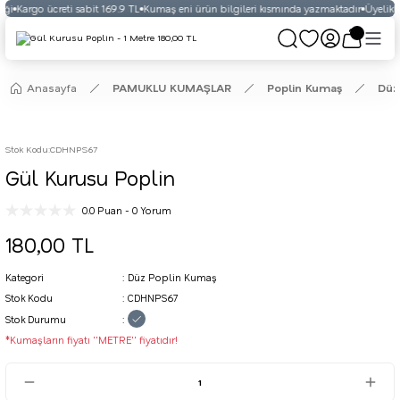
ği
Kargo ücreti sabit 169.9 TL
Kumaş eni ürün bilgileri kısmında yazmaktadır
Üyelikli 
Anasayfa
PAMUKLU KUMAŞLAR
Poplin Kumaş
Düz
Stok Kodu
:
CDHNPS67
Gül Kurusu Poplin
0.0 Puan - 0 Yorum
180,00 TL
Kategori
Düz Poplin Kumaş
Stok Kodu
CDHNPS67
Stok Durumu
*Kumaşların fiyatı ''METRE'' fiyatıdır!