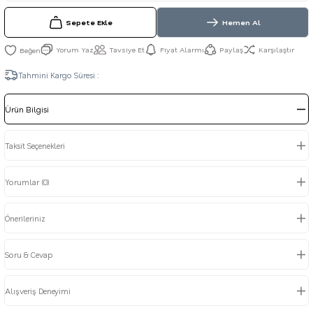
Sepete Ekle
Hemen Al
Yorum Yaz
Tavsiye Et
Fiyat Alarmı
Paylaş
Karşılaştır
Tahmini Kargo Süresi :
Ürün Bilgisi
Taksit Seçenekleri
Yorumlar (0)
Önerileriniz
Soru & Cevap
Alışveriş Deneyimi