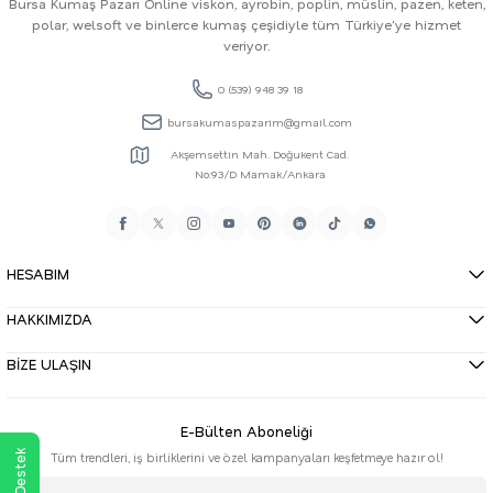
Bursa Kumaş Pazarı Online viskon, ayrobin, poplin, müslin, pazen, keten,
polar, welsoft ve binlerce kumaş çeşidiyle tüm Türkiye'ye hizmet
veriyor.
0 (539) 948 39 18
bursakumaspazarim@gmail.com
Akşemsettin Mah. Doğukent Cad.
No:93/D Mamak/Ankara
HESABIM
HAKKIMIZDA
BİZE ULAŞIN
E-Bülten Aboneliği
Tüm trendleri, iş birliklerini ve özel kampanyaları keşfetmeye hazır ol!