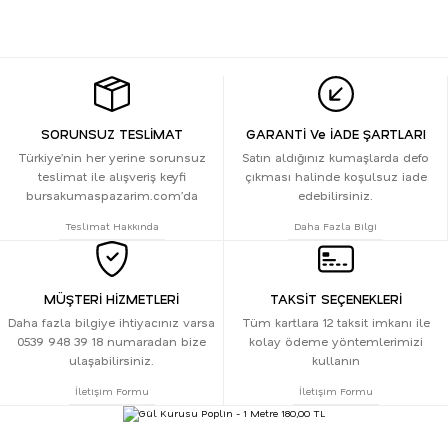
SORUNSUZ TESLİMAT
GARANTİ Ve İADE ŞARTLARI
Türkiye’nin her yerine sorunsuz
Satın aldığınız kumaşlarda defo
teslimat ile alışveriş keyfi
çıkması halinde koşulsuz iade
bursakumaspazarim.com’da
edebilirsiniz.
Teslimat Hakkında
Daha Fazla Bilgi
MÜŞTERİ HİZMETLERİ
TAKSİT SEÇENEKLERİ
Daha fazla bilgiye ihtiyacınız varsa
Tüm kartlara 12 taksit imkanı ile
0539 948 39 18 numaradan bize
kolay ödeme yöntemlerimizi
ulaşabilirsiniz.
kullanın
İletişim Formu
İletişim Formu