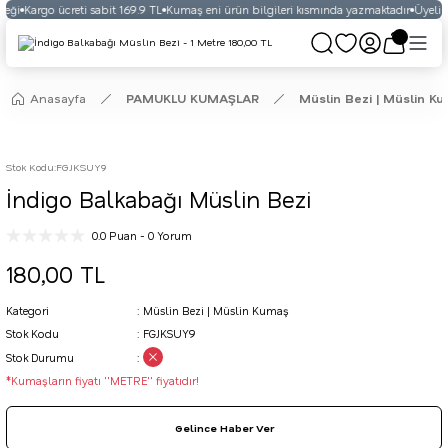
eği
Kargo ücreti sabit 169.9 TL
Kumaş eni ürün bilgileri kısmında yazmaktadır
Üyelikl
Anasayfa
PAMUKLU KUMAŞLAR
Müslin Bezi | Müslin K
Stok Kodu
:
FGJKSUY9
İndigo Balkabağı Müslin Bezi
0.0 Puan - 0 Yorum
180,00 TL
Kategori
Müslin Bezi | Müslin Kumaş
Stok Kodu
FGJKSUY9
Stok Durumu
*Kumaşların fiyatı ''METRE'' fiyatıdır!
Gelince Haber Ver