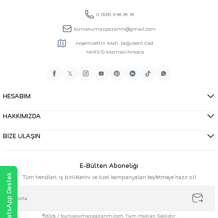
0 (539) 948 39 18
bursakumaspazarim@gmail.com
Akşemsettin Mah. Doğukent Cad.
No:93/D Mamak/Ankara
HESABIM
HAKKIMIZDA
BİZE ULAŞIN
E-Bülten Aboneliği
WhatsApp Destek
Tüm trendleri, iş birliklerini ve özel kampanyaları keşfetmeye hazır ol!
©2026 / bursakumaspazarim.com Tüm Hakları Saklıdır.