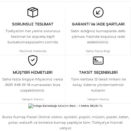
SORUNSUZ TESLİMAT
GARANTİ Ve İADE ŞARTLARI
Türkiye’nin her yerine sorunsuz
Satın aldığınız kumaşlarda defo
teslimat ile alışveriş keyfi
çıkması halinde koşulsuz iade
bursakumaspazarim.com’da
edebilirsiniz.
Teslimat Hakkında
Daha Fazla Bilgi
MÜŞTERİ HİZMETLERİ
TAKSİT SEÇENEKLERİ
Daha fazla bilgiye ihtiyacınız varsa
Tüm kartlara 12 taksit imkanı ile
0539 948 39 18 numaradan bize
kolay ödeme yöntemlerimizi
ulaşabilirsiniz.
kullanın
İletişim Formu
İletişim Formu
Bursa Kumaş Pazarı Online viskon, ayrobin, poplin, müslin, pazen, keten,
polar, welsoft ve binlerce kumaş çeşidiyle tüm Türkiye'ye hizmet
veriyor.