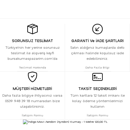
SORUNSUZ TESLİMAT
GARANTİ Ve İADE ŞARTLARI
Türkiye’nin her yerine sorunsuz
Satın aldığınız kumaşlarda defo
teslimat ile alışveriş keyfi
çıkması halinde koşulsuz iade
bursakumaspazarim.com’da
edebilirsiniz.
Teslimat Hakkında
Daha Fazla Bilgi
MÜŞTERİ HİZMETLERİ
TAKSİT SEÇENEKLERİ
Daha fazla bilgiye ihtiyacınız varsa
Tüm kartlara 12 taksit imkanı ile
0539 948 39 18 numaradan bize
kolay ödeme yöntemlerimizi
ulaşabilirsiniz.
kullanın
İletişim Formu
İletişim Formu