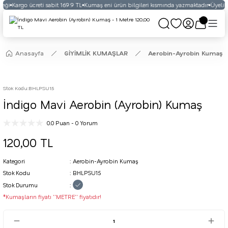
eği
Kargo ücreti sabit 169.9 TL
Kumaş eni ürün bilgileri kısmında yazmaktadır
Üyelikli
Anasayfa
GİYİMLİK KUMAŞLAR
Aerobin-Ayrobin Kumaş
Stok Kodu
:
BHLPSU15
İndigo Mavi Aerobin (Ayrobin) Kumaş
0.0 Puan - 0 Yorum
120,00 TL
Kategori
Aerobin-Ayrobin Kumaş
Stok Kodu
BHLPSU15
Stok Durumu
*Kumaşların fiyatı ''METRE'' fiyatıdır!