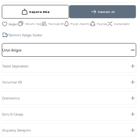
Sepete Ekle
Hemen Al
Yorum Yaz
Tavsiye Et
Fiyat Alarmı
Paylaş
Karşılaştır
Tahmini Kargo Süresi :
Ürün Bilgisi
Taksit Seçenekleri
Yorumlar (0)
Önerileriniz
Soru & Cevap
Alışveriş Deneyimi