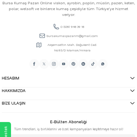
Bursa Kumaş Pazarı Online viskon, ayrobin, poplin, müslin, pazen, keten,
polar, welsoft ve binlerce kumaş çeşidiyle tüm Türkiye'ye hizmet
veriyor.
0 (539) 948 39 18
bursakumaspazarim@gmail.com
Akşemsettin Mah. Doğukent Cad.
No:93/D Mamak/Ankara
HESABIM
HAKKIMIZDA
BİZE ULAŞIN
E-Bülten Aboneliği
Tüm trendleri, iş birliklerini ve özel kampanyaları keşfetmeye hazır ol!