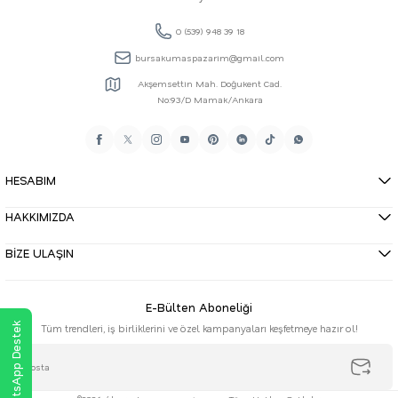
0 (539) 948 39 18
bursakumaspazarim@gmail.com
Akşemsettin Mah. Doğukent Cad.
No:93/D Mamak/Ankara
HESABIM
HAKKIMIZDA
BİZE ULAŞIN
E-Bülten Aboneliği
WhatsApp Destek
Tüm trendleri, iş birliklerini ve özel kampanyaları keşfetmeye hazır ol!