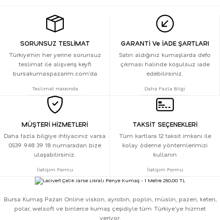
SORUNSUZ TESLİMAT
GARANTİ Ve İADE ŞARTLARI
Türkiye’nin her yerine sorunsuz
Satın aldığınız kumaşlarda defo
teslimat ile alışveriş keyfi
çıkması halinde koşulsuz iade
bursakumaspazarim.com’da
edebilirsiniz.
Teslimat Hakkında
Daha Fazla Bilgi
MÜŞTERİ HİZMETLERİ
TAKSİT SEÇENEKLERİ
Daha fazla bilgiye ihtiyacınız varsa
Tüm kartlara 12 taksit imkanı ile
0539 948 39 18 numaradan bize
kolay ödeme yöntemlerimizi
ulaşabilirsiniz.
kullanın
İletişim Formu
İletişim Formu
Bursa Kumaş Pazarı Online viskon, ayrobin, poplin, müslin, pazen, keten,
polar, welsoft ve binlerce kumaş çeşidiyle tüm Türkiye'ye hizmet
veriyor.