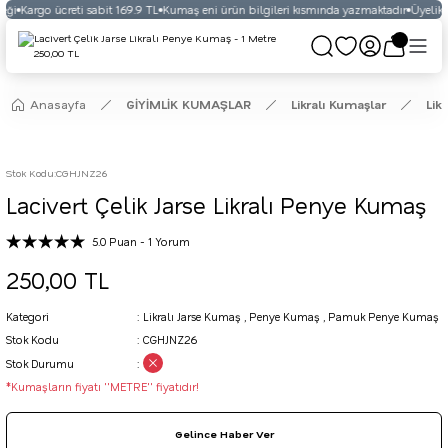
eği
Kargo ücreti sabit 169.9 TL
Kumaş eni ürün bilgileri kısmında yazmaktadır
Üyelikli
Anasayfa
GİYİMLİK KUMAŞLAR
Likralı Kumaşlar
Lik
Stok Kodu
:
CGHJNZ26
Lacivert Çelik Jarse Likralı Penye Kumaş
5.0 Puan - 1 Yorum
250,00 TL
Kategori
Likralı Jarse Kumaş
,
Penye Kumaş
,
Pamuk Penye Kumaş
Stok Kodu
CGHJNZ26
Stok Durumu
*Kumaşların fiyatı ''METRE'' fiyatıdır!
Gelince Haber Ver