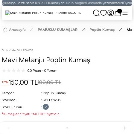
eği
Kargo ücreti sabit 169.9 TL
Kumaş eni ürün bilgileri kısmında yazmaktadır
Üyelikli
Anasayfa
PAMUKLU KUMAŞLAR
Poplin Kumaş
Mav
Stok Kodu
:
GHLPSW35
Mavi Melanjlı Poplin Kumaş
0.0 Puan - 0 Yorum
150,00 TL
180,00 TL
17%
Kategori
Poplin Kumaş
Stok Kodu
GHLPSW35
Stok Durumu
*Kumaşların fiyatı ''METRE'' fiyatıdır!