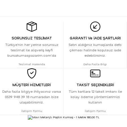
SORUNSUZ TESLİMAT
GARANTİ Ve İADE ŞARTLARI
Türkiye’nin her yerine sorunsuz
Satın aldığınız kumaşlarda defo
teslimat ile alışveriş keyfi
çıkması halinde koşulsuz iade
bursakumaspazarim.com’da
edebilirsiniz.
Teslimat Hakkında
Daha Fazla Bilgi
MÜŞTERİ HİZMETLERİ
TAKSİT SEÇENEKLERİ
Daha fazla bilgiye ihtiyacınız varsa
Tüm kartlara 12 taksit imkanı ile
0539 948 39 18 numaradan bize
kolay ödeme yöntemlerimizi
ulaşabilirsiniz.
kullanın
İletişim Formu
İletişim Formu