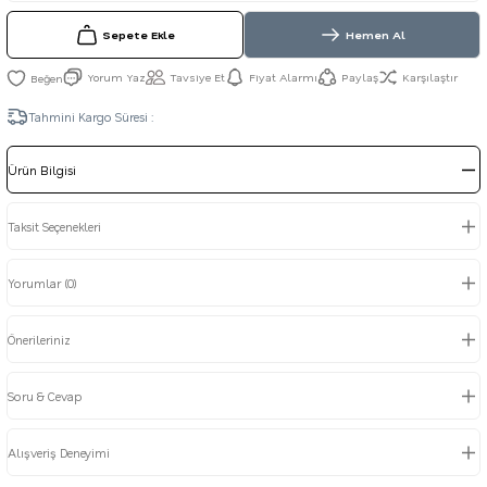
Sepete Ekle
Hemen Al
Yorum Yaz
Tavsiye Et
Fiyat Alarmı
Paylaş
Karşılaştır
Tahmini Kargo Süresi :
Ürün Bilgisi
Taksit Seçenekleri
Yorumlar (0)
Önerileriniz
Soru & Cevap
Alışveriş Deneyimi