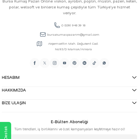
Bursa Kumaş Pazarı Online viskon, ayrobin, poplin, müslin, pazen, keten,
polar, welsoft ve binlerce kumaş çeşidiyle tüm Türkiye'ye hizmet
veriyor.
0 (539) 948 39 18
bursakumaspazarim@gmail.com
Akşemsettin Mah. Doğukent Cad.
No:93/D Mamak/Ankara
HESABIM
HAKKIMIZDA
BİZE ULAŞIN
E-Bülten Aboneliği
Tüm trendleri, iş birliklerini ve özel kampanyaları keşfetmeye hazır ol!