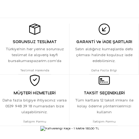
SORUNSUZ TESLİMAT
GARANTİ Ve İADE ŞARTLARI
Türkiye’nin her yerine sorunsuz
Satın aldığınız kumaşlarda defo
teslimat ile alışveriş keyfi
çıkması halinde koşulsuz iade
bursakumaspazarim.com’da
edebilirsiniz.
Teslimat Hakkında
Daha Fazla Bilgi
MÜŞTERİ HİZMETLERİ
TAKSİT SEÇENEKLERİ
Daha fazla bilgiye ihtiyacınız varsa
Tüm kartlara 12 taksit imkanı ile
0539 948 39 18 numaradan bize
kolay ödeme yöntemlerimizi
ulaşabilirsiniz.
kullanın
İletişim Formu
İletişim Formu