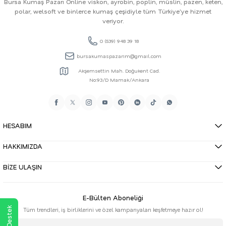
Bursa Kumaş Pazarı Online viskon, ayrobin, poplin, müslin, pazen, keten,
polar, welsoft ve binlerce kumaş çeşidiyle tüm Türkiye'ye hizmet
veriyor.
0 (539) 948 39 18
bursakumaspazarim@gmail.com
Akşemsettin Mah. Doğukent Cad.
No:93/D Mamak/Ankara
HESABIM
HAKKIMIZDA
BİZE ULAŞIN
E-Bülten Aboneliği
Tüm trendleri, iş birliklerini ve özel kampanyaları keşfetmeye hazır ol!