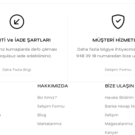
İ Ve İADE ŞARTLARI
MÜŞTERİ HİZMETL
ınız kumaşlarda defo çıkması
Daha fazla bilgiye ihtiyacını
oşulsuz iade edebilirsiniz.
948 39 18 numaradan bize ula
Daha Fazla Bilgi
İletişim Formu
HAKKIMIZDA
BİZE ULAŞIN
Biz Kimiz?
Havale Bildiri
İletişim Formu
Banka Hesap N
m
Blog
İletişim
Markalarımız
Mağazalarımız
Kariyer