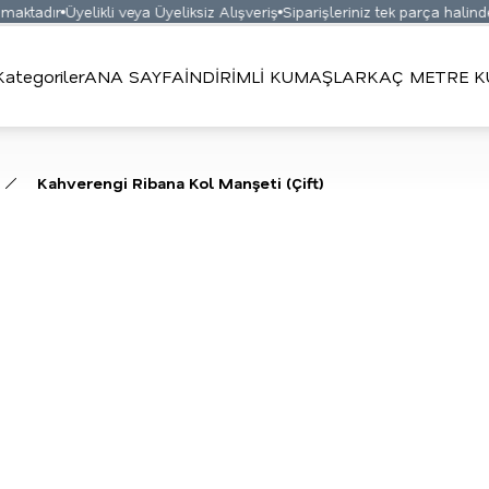
ktadır
Üyelikli veya Üyeliksiz Alışveriş
Siparişleriniz tek parça halinde 
Kategoriler
ANA SAYFA
İNDİRİMLİ KUMAŞLAR
KAÇ METRE K
Kahverengi Ribana Kol Manşeti (Çift)