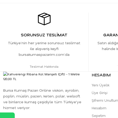
SORUNSUZ TESLİMAT
GARANT
Türkiye’nin her yerine sorunsuz teslimat
Satın aldığ
ile alışveriş keyfi
halinde k
bursakumaspazarim.com’da
Teslimat Hakkında
HESABIM
Yeni Üyelik
Bursa Kumaş Pazarı Online viskon, ayrobin,
Üye Girişi
poplin, müslin, pazen, keten, polar, welsoft
Şifremi Unuttu
ve binlerce kumaş çeşidiyle tüm Türkiye'ye
hizmet veriyor.
Hesabım
Sepetim