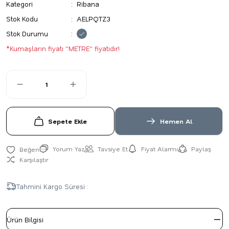
Kategori
Ribana
Stok Kodu
AELPQTZ3
Stok Durumu
*Kumaşların fiyatı ''METRE'' fiyatıdır!
Sepete Ekle
Hemen Al
Yorum Yaz
Tavsiye Et
Fiyat Alarmı
Paylaş
Karşılaştır
Tahmini Kargo Süresi :
Ürün Bilgisi