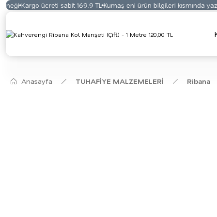
eği
Kargo ücreti sabit 169.9 TL
Kumaş eni ürün bilgileri kısmında yazma
Anasayfa
TUHAFİYE MALZEMELERİ
Ribana