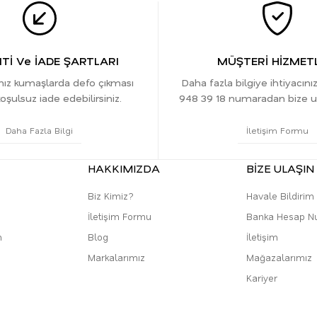
İ Ve İADE ŞARTLARI
MÜŞTERİ HİZMETL
ınız kumaşlarda defo çıkması
Daha fazla bilgiye ihtiyacını
oşulsuz iade edebilirsiniz.
948 39 18 numaradan bize ula
Daha Fazla Bilgi
İletişim Formu
HAKKIMIZDA
BİZE ULAŞIN
Biz Kimiz?
Havale Bildiri
İletişim Formu
Banka Hesap N
m
Blog
İletişim
Markalarımız
Mağazalarımız
Kariyer