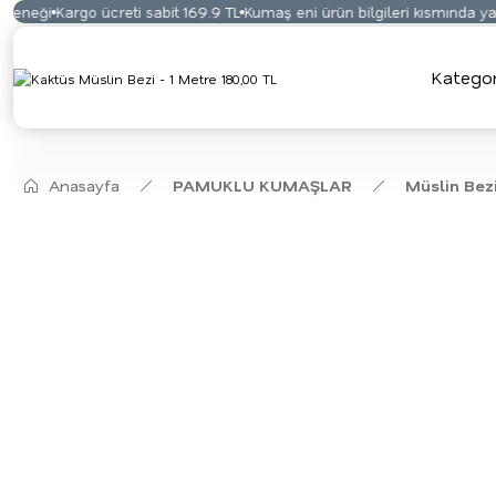
eneği
Kargo ücreti sabit 169.9 TL
Kumaş eni ürün bilgileri kısmında yazm
Kategor
Anasayfa
PAMUKLU KUMAŞLAR
Müslin Bez