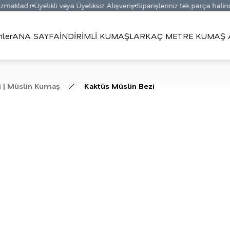
aktadır
Üyelikli veya Üyeliksiz Alışveriş
Siparişleriniz tek parça halinde
iler
ANA SAYFA
İNDİRİMLİ KUMAŞLAR
KAÇ METRE KUMAŞ A
i | Müslin Kumaş
Kaktüs Müslin Bezi