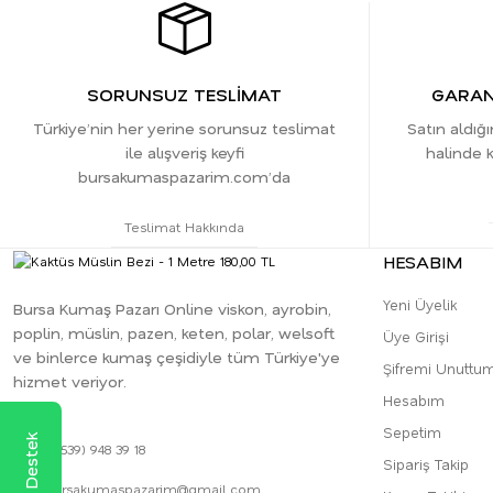
SORUNSUZ TESLİMAT
GARANT
Türkiye’nin her yerine sorunsuz teslimat
Satın aldığ
ile alışveriş keyfi
halinde k
bursakumaspazarim.com’da
Teslimat Hakkında
HESABIM
Yeni Üyelik
Bursa Kumaş Pazarı Online viskon, ayrobin,
poplin, müslin, pazen, keten, polar, welsoft
Üye Girişi
ve binlerce kumaş çeşidiyle tüm Türkiye'ye
Şifremi Unuttu
hizmet veriyor.
Hesabım
Sepetim
0 (539) 948 39 18
Sipariş Takip
bursakumaspazarim@gmail.com