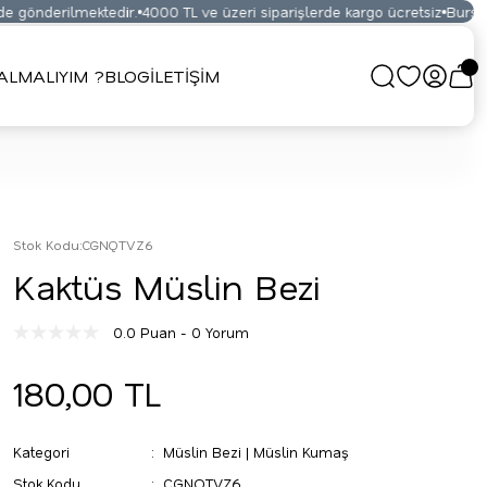
 gönderilmektedir.
4000 TL ve üzeri siparişlerde kargo ücretsiz
Bursa Ku
LMALIYIM ?
BLOG
İLETİŞİM
Stok Kodu
:
CGNQTVZ6
Kaktüs Müslin Bezi
0.0 Puan - 0 Yorum
180,00 TL
Kategori
Müslin Bezi | Müslin Kumaş
Stok Kodu
CGNQTVZ6