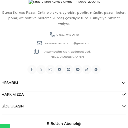
Bursa Kumaş Pazarı Online viskon, ayrobin, poplin, müslin, pazen, keten,
polar, welsoft ve binlerce kumaş çeşidiyle tüm Türkiye'ye hizmet
veriyor.
0 (539) 948 39 18
bursakumaspazarim@gmail.com
Akşemsettin Mah. Doğukent Cad.
No:93/D Mamak/Ankara
HESABIM
HAKKIMIZDA
BİZE ULAŞIN
E-Bülten Aboneliği