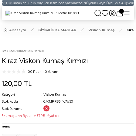
.9 TL
Kumaş eni ürün bilgileri kısmında yazmaktadır
Üyelikli veya Üyeliksiz Alışveriş
S
Anasayfa
GİYİMLİK KUMAŞLAR
Viskon Kumaş
Kira
Stok Kodu
:
CJKMPRS5_4c7b30
Kiraz Viskon Kumaş Kırmızı
0.0 Puan - 0 Yorum
120,00 TL
Kategori
Viskon Kumaş
Stok Kodu
CJKMPRS5_4c7b30
Stok Durumu
*Kumaşların fiyatı ''METRE'' fiyatıdır!
Renk