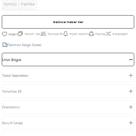
Kırmızı
Pembe
Gelince Haber Ver
Yorum Yaz
Tavsiye Et
Fiyat Alarmı
Paylaş
Karşılaştır
Tahmini Kargo Süresi :
Ürün Bilgisi
Taksit Seçenekleri
Yorumlar (0)
Önerileriniz
Soru & Cevap