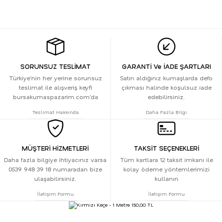
SORUNSUZ TESLİMAT
GARANTİ Ve İADE ŞARTLARI
Türkiye’nin her yerine sorunsuz
Satın aldığınız kumaşlarda defo
teslimat ile alışveriş keyfi
çıkması halinde koşulsuz iade
bursakumaspazarim.com’da
edebilirsiniz.
Teslimat Hakkında
Daha Fazla Bilgi
MÜŞTERİ HİZMETLERİ
TAKSİT SEÇENEKLERİ
Daha fazla bilgiye ihtiyacınız varsa
Tüm kartlara 12 taksit imkanı ile
0539 948 39 18 numaradan bize
kolay ödeme yöntemlerimizi
ulaşabilirsiniz.
kullanın
İletişim Formu
İletişim Formu