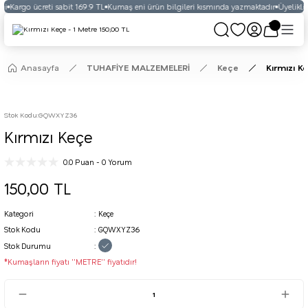
i
Kargo ücreti sabit 169.9 TL
Kumaş eni ürün bilgileri kısmında yazmaktadır
Üyelikli v
Anasayfa
TUHAFİYE MALZEMELERİ
Keçe
Kırmızı K
Stok Kodu
:
GQWXYZ36
Kırmızı Keçe
0.0 Puan - 0 Yorum
150,00 TL
Kategori
Keçe
Stok Kodu
GQWXYZ36
Stok Durumu
*Kumaşların fiyatı ''METRE'' fiyatıdır!