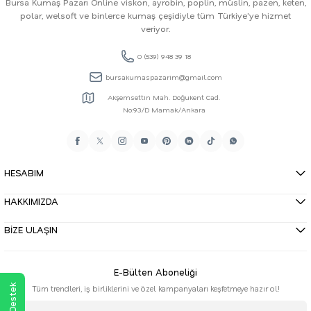
Bursa Kumaş Pazarı Online viskon, ayrobin, poplin, müslin, pazen, keten,
polar, welsoft ve binlerce kumaş çeşidiyle tüm Türkiye'ye hizmet
veriyor.
0 (539) 948 39 18
bursakumaspazarim@gmail.com
Akşemsettin Mah. Doğukent Cad.
No:93/D Mamak/Ankara
HESABIM
HAKKIMIZDA
BİZE ULAŞIN
E-Bülten Aboneliği
Tüm trendleri, iş birliklerini ve özel kampanyaları keşfetmeye hazır ol!