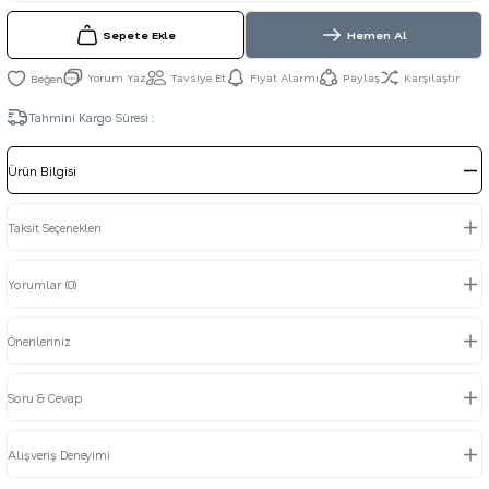
Sepete Ekle
Hemen Al
Yorum Yaz
Tavsiye Et
Fiyat Alarmı
Paylaş
Karşılaştır
Tahmini Kargo Süresi :
Ürün Bilgisi
Taksit Seçenekleri
Yorumlar (0)
Önerileriniz
Soru & Cevap
Alışveriş Deneyimi