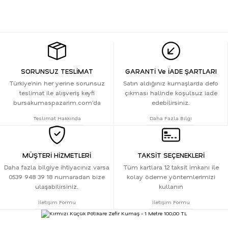
SORUNSUZ TESLİMAT
GARANTİ Ve İADE ŞARTLARI
Türkiye’nin her yerine sorunsuz
Satın aldığınız kumaşlarda defo
teslimat ile alışveriş keyfi
çıkması halinde koşulsuz iade
bursakumaspazarim.com’da
edebilirsiniz.
Teslimat Hakkında
Daha Fazla Bilgi
MÜŞTERİ HİZMETLERİ
TAKSİT SEÇENEKLERİ
Daha fazla bilgiye ihtiyacınız varsa
Tüm kartlara 12 taksit imkanı ile
0539 948 39 18 numaradan bize
kolay ödeme yöntemlerimizi
ulaşabilirsiniz.
kullanın
İletişim Formu
İletişim Formu