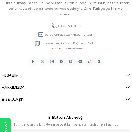
Bursa Kumaş Pazarı Online viskon, ayrobin, poplin, müslin, pazen, keten,
polar, welsoft ve binlerce kumaş çeşidiyle tüm Türkiye'ye hizmet
veriyor.
0 (539) 948 39 18
bursakumaspazarim@gmail.com
Akşemsettin Mah. Doğukent Cad.
No:93/D Mamak/Ankara
HESABIM
HAKKIMIZDA
BİZE ULAŞIN
E-Bülten Aboneliği
Tüm trendleri, iş birliklerini ve özel kampanyaları keşfetmeye hazır ol!