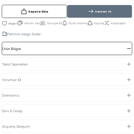
Sepete Ekle
Hemen Al
Yorum Yaz
Tavsiye Et
Fiyat Alarmı
Paylaş
Karşılaştır
Tahmini Kargo Süresi :
Ürün Bilgisi
Taksit Seçenekleri
Yorumlar (0)
Önerileriniz
Soru & Cevap
Alışveriş Deneyimi