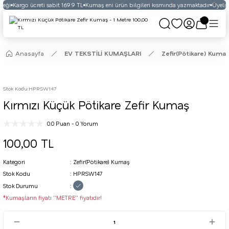
eği
Kargo ücreti sabit 169.9 TL
Kumaş eni ürün bilgileri kısmında yazmaktadır
Üyelikl
Anasayfa
EV TEKSTİLİ KUMAŞLARI
Zefir(Pötikare) Kumaş
Stok Kodu
:
HPRSW147
Kırmızı Küçük Pötikare Zefir Kumaş
0.0 Puan - 0 Yorum
100,00 TL
Kategori
Zefir(Pötikare) Kumaş
Stok Kodu
HPRSW147
Stok Durumu
*Kumaşların fiyatı ''METRE'' fiyatıdır!